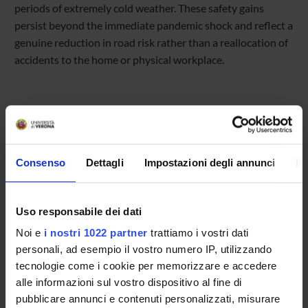
periods of extremely cold weather. These safety gains
persist beyond the immediate pandemic shock and reflect a
genuine reduction in road risk rather than a reallocation of
accidents to the home or physical workplace.
Programme Director
Consenso
Dettagli
Impostazioni degli annunci
In
External reference
Publication date
January 20, 2026
Uso responsabile dei dati
Noi e
i nostri 1022 partner
trattiamo i vostri dati
personali, ad esempio il vostro numero IP, utilizzando
tecnologie come i cookie per memorizzare e accedere
alle informazioni sul vostro dispositivo al fine di
STUDYING
pubblicare annunci e contenuti personalizzati, misurare