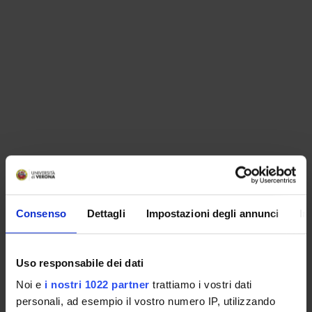
ORGANISATION
GOVERNANCE
Consenso
Dettagli
Impostazioni degli annunci
In
COMMITTEES
Uso responsabile dei dati
DEPARTMENT ADMINISTRATION OFFICES
Noi e
i nostri 1022 partner
trattiamo i vostri dati
personali, ad esempio il vostro numero IP, utilizzando
STUDENT ADMINISTRATION OFFICES