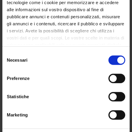
tecnologie come i cookie per memorizzare e accedere
alle informazioni sul vostro dispositivo al fine di
DEPARTMENT FACILITIES
pubblicare annunci e contenuti personalizzati, misurare
gli annunci e i contenuti, ricercare il pubblico e sviluppare
RESEARCH LABORATORIES
i servizi. Avete la possibilità di scegliere chi utilizza i
RESEARCH CENTRES
vostri dati e per quali scopi. Le vostre scelte in materia di
privacy sono applicabili solo su questa proprietà digitale
LIBRARIES
in cui avete effettuato le vostre scelte. È possibile
Selezione
modificare o revocare il proprio consenso in qualsiasi
Necessari
del
SPIN OFF AND COMPANIES
momento dalla Dichiarazione sui cookie o facendo clic
consenso
sull'icona di attivazione della privacy.
Contacts
Preferenze
People
Con il tuo consenso, vorremmo anche:
raccogliere informazioni sulla tua posizione
Statistiche
Places
geografica, con un'approssimazione di qualche
Calendar
metro,
Marketing
Identificare il tuo dispositivo, scansionandolo
attivamente alla ricerca di caratteristiche specifiche
(impronte digitali).