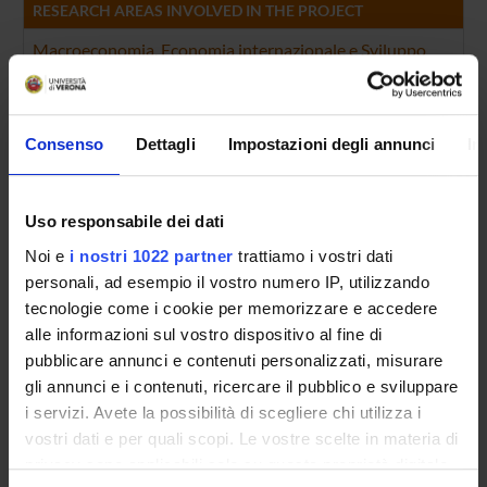
RESEARCH AREAS INVOLVED IN THE PROJECT
Macroeconomia, Economia internazionale e Sviluppo
Economic Impacts of Globalization
Economia industriale
Industry Studies: Manufacturing
Consenso
Dettagli
Impostazioni degli annunci
In
Economia industriale
Market Structure, Firm Strategy, and Market Performance
Uso responsabile dei dati
Economia industriale
Noi e
i nostri 1022 partner
trattiamo i vostri dati
Production and Organizations
personali, ad esempio il vostro numero IP, utilizzando
tecnologie come i cookie per memorizzare e accedere
Macroeconomia, Economia internazionale e Sviluppo
alle informazioni sul vostro dispositivo al fine di
Trade
pubblicare annunci e contenuti personalizzati, misurare
gli annunci e i contenuti, ricercare il pubblico e sviluppare
i servizi. Avete la possibilità di scegliere chi utilizza i
vostri dati e per quali scopi. Le vostre scelte in materia di
ACTIVITIES
privacy sono applicabili solo su questa proprietà digitale