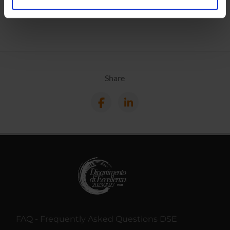
analizzare il nostro traffico. Condividiamo inoltre
informazioni sul modo in cui utilizzi il nostro sito con i
nostri partner che si occupano di analisi dei dati web,
pubblicità e social media, i quali potrebbero combinarle
con altre informazioni che hai fornito loro o che hanno
raccolto dal tuo utilizzo dei loro servizi.
Share
FAQ - Frequently Asked Questions DSE