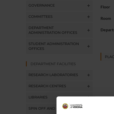
GOVERNANCE
Floor
COMMITTEES
Room
DEPARTMENT
Depart
ADMINISTRATION OFFICES
STUDENT ADMINISTRATION
OFFICES
PLAC
DEPARTMENT FACILITIES
RESEARCH LABORATORIES
RESEARCH CENTRES
LIBRARIES
SPIN OFF AND COMPANIES