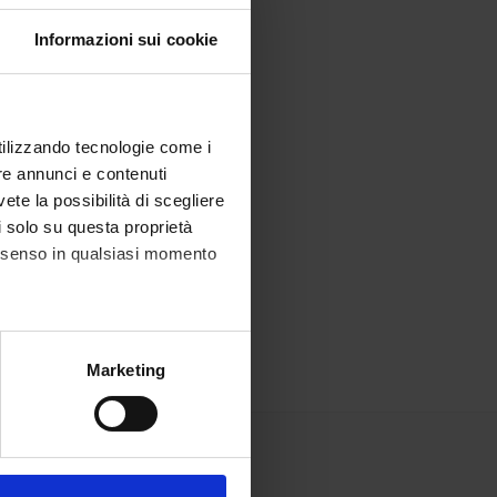
Informazioni sui cookie
utilizzando tecnologie come i
re annunci e contenuti
vete la possibilità di scegliere
li solo su questa proprietà
consenso in qualsiasi momento
alche metro,
Marketing
e specifiche (impronte
ezione dettagli
. Puoi