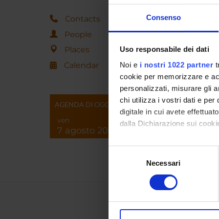
Consenso
Contacts
People
Places
Uso responsabile dei dati
Calendar
Noi e
i nostri 1022 partner
t
cookie per memorizzare e acce
personalizzati, misurare gli an
chi utilizza i vostri dati e pe
AGENDA DI OGGI
digitale in cui avete effettua
ven
dalla Dichiarazione sui cookie
7 agosto 2026
Con il tuo consenso, vorrem
Selezione
raccogliere informazi
Necessari
del
Identificare il tuo di
consenso
digitali).
Approfondisci come vengono el
modificare o ritirare il tuo 