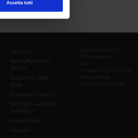
Accetta tutti
l media e per analizzare il
ostri partner che si occupano
azioni che hai fornito loro o
via Cantarane, 24
MyUnivr
37129 Verona
Back office Area -
VAT
dbErw
number01541040232
Italian Fiscal
Supporto - Help
Code93009870234
Desk
Problemi Impianti
Sito DSE - Accesso
riservato
Prestito libri
Missioni