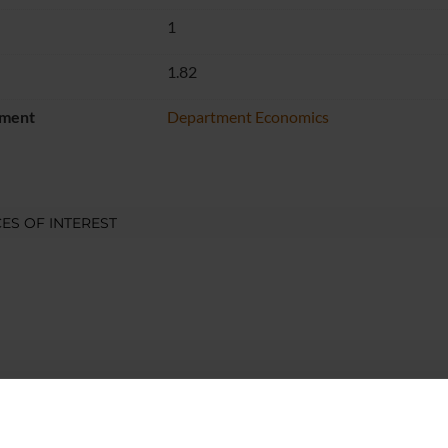
1
1.82
ment
Department Economics
ES OF INTEREST