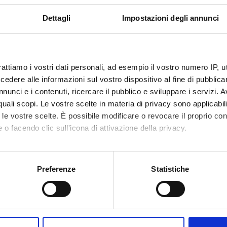
Dettagli
Impostazioni degli annunci
rattiamo i vostri dati personali, ad esempio il vostro numero IP, 
dere alle informazioni sul vostro dispositivo al fine di pubblica
nunci e i contenuti, ricercare il pubblico e sviluppare i servizi. A
r quali scopi. Le vostre scelte in materia di privacy sono applicabi
to le vostre scelte. È possibile modificare o revocare il proprio 
 o facendo clic sull'icona di attivazione della privacy.
mo anche:
oni sulla tua posizione geografica, con un'approssimazione di qu
Preferenze
Statistiche
spositivo, scansionandolo attivamente alla ricerca di caratteristich
aborati i tuoi dati personali e imposta le tue preferenze nella
s
Share
consenso in qualsiasi momento dalla Dichiarazione sui cookie.