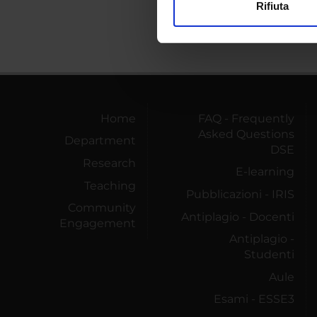
Rifiuta
Utilizziamo i cookie per perso
nostro traffico. Condividiamo 
di analisi dei dati web, pubbl
che hanno raccolto dal tuo uti
Home
FAQ - Frequently
Asked Questions
Department
DSE
Research
E-learning
Teaching
Pubblicazioni - IRIS
Community
Antiplagio - Docenti
Engagement
Antiplagio -
Studenti
Aule
Esami - ESSE3