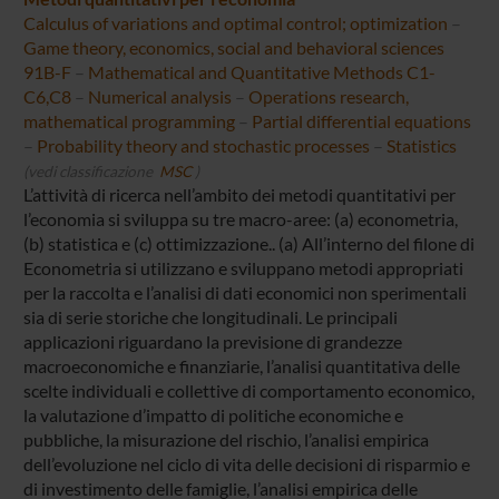
Calculus of variations and optimal control; optimization
–
Game theory, economics, social and behavioral sciences
91B-F
–
Mathematical and Quantitative Methods C1-
C6,C8
–
Numerical analysis
–
Operations research,
mathematical programming
–
Partial differential equations
–
Probability theory and stochastic processes
–
Statistics
(vedi classificazione
MSC
)
L’attività di ricerca nell’ambito dei metodi quantitativi per
l’economia si sviluppa su tre macro-aree: (a) econometria,
(b) statistica e (c) ottimizzazione.. (a) All’interno del filone di
Econometria si utilizzano e sviluppano metodi appropriati
per la raccolta e l’analisi di dati economici non sperimentali
sia di serie storiche che longitudinali. Le principali
applicazioni riguardano la previsione di grandezze
macroeconomiche e finanziarie, l’analisi quantitativa delle
scelte individuali e collettive di comportamento economico,
la valutazione d’impatto di politiche economiche e
pubbliche, la misurazione del rischio, l’analisi empirica
dell’evoluzione nel ciclo di vita delle decisioni di risparmio e
di investimento delle famiglie, l’analisi empirica delle