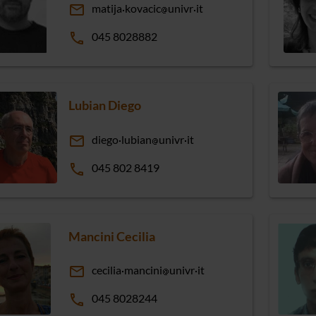
email
matija
kovacic
univr
it
phone
045 8028882
Lubian Diego
email
diego
lubian
univr
it
phone
045 802 8419
Mancini Cecilia
email
cecilia
mancini
univr
it
phone
045 8028244