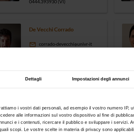
0444.393930 (VI)
De Vecchi Corrado
email
corrado
devecchi
univr
it
phone
045 8028881
Dettagli
Impostazioni degli annunci
Fiore Simona
email
simona
fiore
univr
it
rattiamo i vostri dati personali, ad esempio il vostro numero IP, 
phone
045 8028447
dere alle informazioni sul vostro dispositivo al fine di pubblica
nunci e i contenuti, ricercare il pubblico e sviluppare i servizi. A
r quali scopi. Le vostre scelte in materia di privacy sono applicabi