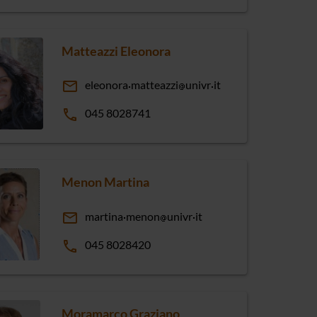
Matteazzi Eleonora
email
eleonora
matteazzi
univr
it
phone
045 8028741
Menon Martina
email
martina
menon
univr
it
phone
045 8028420
Moramarco Graziano