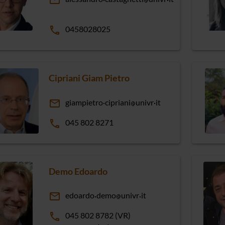
email
phone
0458028025
Cipriani Giam Pietro
email
giampietro
cipriani
univr
it
phone
045 802 8271
Demo Edoardo
email
edoardo
demo
univr
it
phone
045 802 8782 (VR)