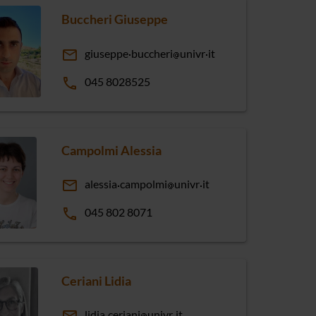
Buccheri Giuseppe
email
giuseppe
buccheri
univr
it
phone
045 8028525
Campolmi Alessia
email
alessia
campolmi
univr
it
phone
045 802 8071
Ceriani Lidia
lidia
ceriani
univr
it