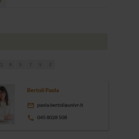
f
Q
R
S
T
V
Z
Bertoli Paola
email
paola
bertoli
univr
it
phone
045 8028 508