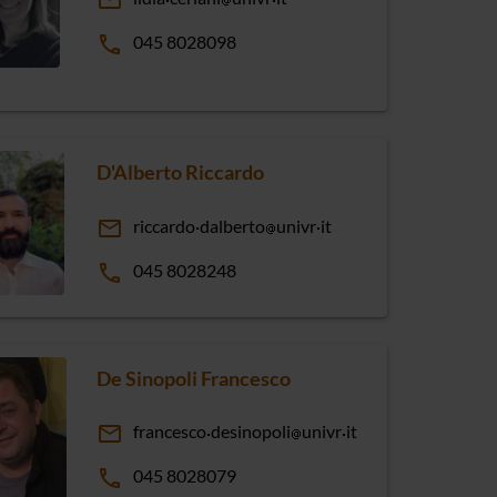
email
phone
045 8028098
D'Alberto Riccardo
email
riccardo
dalberto
univr
it
phone
045 8028248
De Sinopoli Francesco
email
francesco
desinopoli
univr
it
phone
045 8028079