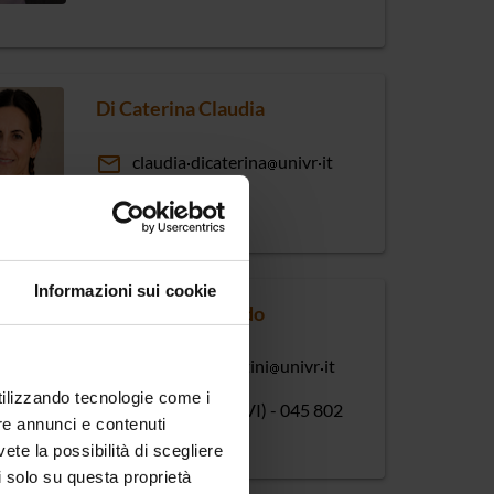
Di Caterina Claudia
email
claudia
dicaterina
univr
it
phone
0458028247
Informazioni sui cookie
Fiorentini Riccardo
email
riccardo
fiorentini
univr
it
utilizzando tecnologie come i
phone
0444 393934 (VI) - 045 802
re annunci e contenuti
8335(VR)
vete la possibilità di scegliere
li solo su questa proprietà