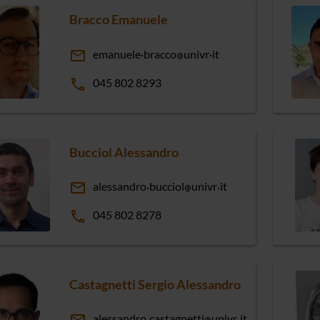
Bracco Emanuele
email
emanuele
bracco
univr
it
phone
045 802 8293
Bucciol Alessandro
email
alessandro
bucciol
univr
it
phone
045 802 8278
Castagnetti Sergio Alessandro
alessandro
castagnetti
univr
it