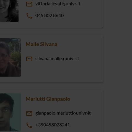
email
vittoria
levati
univr
it
phone
045 802 8640
Malle Silvana
email
silvana
malle
univr
it
Mariutti Gianpaolo
email
gianpaolo
mariutti
univr
it
phone
+390458028241