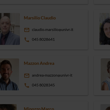
Marsilio Claudio
email
claudio
marsilio
univr
it
phone
045 8028641
Mazzon Andrea
email
andrea
mazzon
univr
it
phone
045 8028345
Minozzo Marco