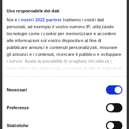
Uso responsabile dei dati
LABORATORI DI RICERCA
Noi e
i nostri 1022 partner
trattiamo i vostri dati
CENTRI DI RICERCA
personali, ad esempio il vostro numero IP, utilizzando
tecnologie come i cookie per memorizzare e accedere
BIBLIOTECHE
alle informazioni sul vostro dispositivo al fine di
pubblicare annunci e contenuti personalizzati, misurare
SPIN OFF E AZIENDE
gli annunci e i contenuti, ricercare il pubblico e sviluppare
i servizi. Avete la possibilità di scegliere chi utilizza i
Contatti
vostri dati e per quali scopi. Le vostre scelte in materia di
Persone
privacy sono applicabili solo su questa proprietà digitale
in cui avete effettuato le vostre scelte. È possibile
Luoghi
Selezione
modificare o revocare il proprio consenso in qualsiasi
Necessari
del
Calendario
momento dalla Dichiarazione sui cookie o facendo clic
consenso
sull'icona di attivazione della privacy.
Preferenze
Con il tuo consenso, vorremmo anche:
raccogliere informazioni sulla tua posizione
Statistiche