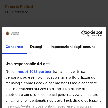
Roberto Ricciuti
Full Professor
COLLABORATORI ESTERNI
Raul Caruso
Consenso
Dettagli
Impostazioni degli annunci
In
Università Cattolica di Milano
Nadia Fiorino
Università dell’Aquila
Uso responsabile dei dati
Stefano Sacchi
Noi e
i nostri 1022 partner
trattiamo i vostri dati
Università degli Studi di Milano
personali, ad esempio il vostro numero IP, utilizzando
tecnologie come i cookie per memorizzare e accedere
alle informazioni sul vostro dispositivo al fine di
pubblicare annunci e contenuti personalizzati, misurare
RESEARCH AREAS INVOLVED IN THE PROJECT
gli annunci e i contenuti, ricercare il pubblico e sviluppare
Economia del benessere e delle scelte collettive
i servizi. Avete la possibilità di scegliere chi utilizza i