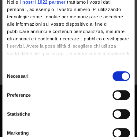
Calendar
Noi e
i nostri 1022 partner
trattiamo i vostri dati
personali, ad esempio il vostro numero IP, utilizzando
tecnologie come i cookie per memorizzare e accedere
alle informazioni sul vostro dispositivo al fine di
pubblicare annunci e contenuti personalizzati, misurare
gli annunci e i contenuti, ricercare il pubblico e sviluppare
i servizi. Avete la possibilità di scegliere chi utilizza i
Share
vostri dati e per quali scopi. Le vostre scelte in materia di
privacy sono applicabili solo su questa proprietà digitale
in cui avete effettuato le vostre scelte. È possibile
Selezione
modificare o revocare il proprio consenso in qualsiasi
Necessari
del
momento dalla Dichiarazione sui cookie o facendo clic
consenso
sull'icona di attivazione della privacy.
Preferenze
Con il tuo consenso, vorremmo anche:
raccogliere informazioni sulla tua posizione
Statistiche
geografica, con un'approssimazione di qualche
metro,
Marketing
FAQ - Frequently Asked Questions DSE
Identificare il tuo dispositivo, scansionandolo