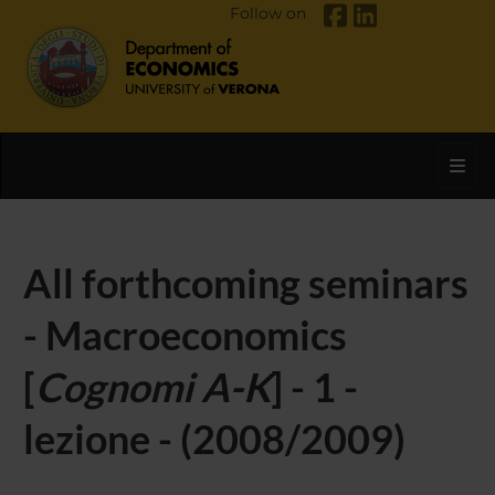
Follow on
Toggl
All forthcoming seminars
- Macroeconomics
[
Cognomi A-K
] - 1 -
lezione - (2008/2009)