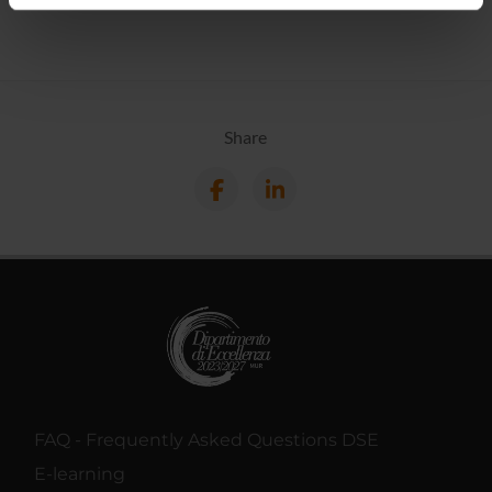
informazioni sul modo in cui utilizzi il nostro sito con i
nostri partner che si occupano di analisi dei dati web,
pubblicità e social media, i quali potrebbero combinarle
con altre informazioni che hai fornito loro o che hanno
raccolto dal tuo utilizzo dei loro servizi.
Share
FAQ - Frequently Asked Questions DSE
E-learning