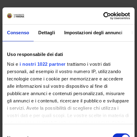
Programme Director
Francesco Andreoli
Consenso
Dettagli
Impostazioni degli annunci
In
Participant
Claudio Zoli
Department
Uso responsabile dei dati
Economics
Noi e
i nostri 1022 partner
trattiamo i vostri dati
personali, ad esempio il vostro numero IP, utilizzando
tecnologie come i cookie per memorizzare e accedere
alle informazioni sul vostro dispositivo al fine di
pubblicare annunci e contenuti personalizzati, misurare
ORGANISATION
gli annunci e i contenuti, ricercare il pubblico e sviluppare
i servizi. Avete la possibilità di scegliere chi utilizza i
GOVERNANCE
vostri dati e per quali scopi. Le vostre scelte in materia di
COMMITTEES
privacy sono applicabili solo su questa proprietà digitale
in cui avete effettuato le vostre scelte. È possibile
Selezione
DEPARTMENT ADMINISTRATION OFFICES