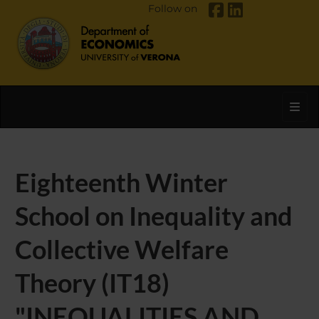
Follow on
Toggl
Eighteenth Winter
School on Inequality and
Collective Welfare
Theory (IT18)
"INEQUALITIES AND