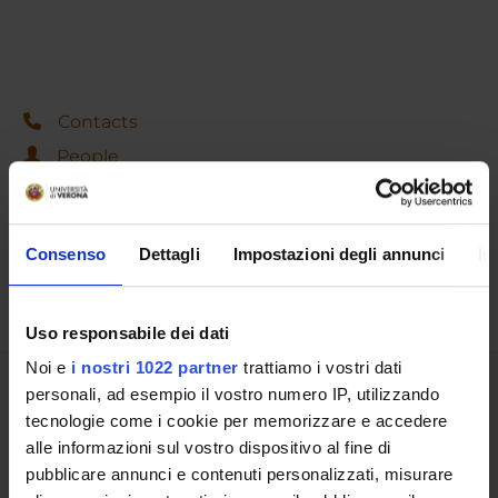
Contacts
People
Places
Calendar
Consenso
Dettagli
Impostazioni degli annunci
In
Uso responsabile dei dati
Noi e
i nostri 1022 partner
trattiamo i vostri dati
personali, ad esempio il vostro numero IP, utilizzando
Share
tecnologie come i cookie per memorizzare e accedere
alle informazioni sul vostro dispositivo al fine di
pubblicare annunci e contenuti personalizzati, misurare