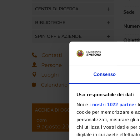
CENTRI DI RICERCA
Sede
BIBLIOTECHE
Numero
SPIN OFF E AZIENDE
Obietti
Contatti
Persone
Link a s
Consenso
Luoghi
Calendario
Aree sc
Uso responsabile dei dati
Noi e
i nostri 1022 partner
t
Categor
AGENDA DI OGGI
cookie per memorizzare e acce
personalizzati, misurare gli an
dom
9 agosto 2026
chi utilizza i vostri dati e pe
digitale in cui avete effettua