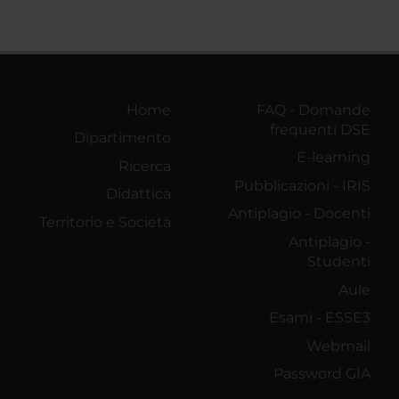
Home
FAQ - Domande
frequenti DSE
Dipartimento
E-learning
Ricerca
Pubblicazioni - IRIS
Didattica
Antiplagio - Docenti
Territorio e Società
Antiplagio -
Studenti
Aule
Esami - ESSE3
Webmail
Password GIA