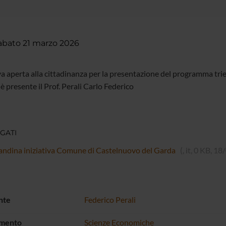
abato 21 marzo 2026
va aperta alla cittadinanza per la presentazione del programma trien
 è presente il Prof. Perali Carlo Federico
GATI
andina iniziativa Comune di Castelnuovo del Garda
(, it, 0 KB, 1
nte
Federico Perali
imento
Scienze Economiche