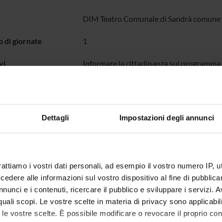
DIM Teatro Comunale di Sandrà comune 
 di giornate
1
vi
Informare la cittadinanza sul programma t
sul fattore famiglia relativo alle scelte de
temi quali la politica familiare, le risorse 
le scelte.
iti web
https://www.comune.castelnuovodelgarda.
Dettagli
Impostazioni degli annunci
natalita/
ientifiche coinvolte
AREA MIN. 13 - Scienze economiche e sta
rattiamo i vostri dati personali, ad esempio il vostro numero IP, 
ia prevalente
Partecipazioni attive a incontri pubblici o
dere alle informazioni sul vostro dispositivo al fine di pubblica
incontri pubblici organizzati da altri sogg
nunci e i contenuti, ricercare il pubblico e sviluppare i servizi. A
r quali scopi. Le vostre scelte in materia di privacy sono applicabi
to le vostre scelte. È possibile modificare o revocare il proprio 