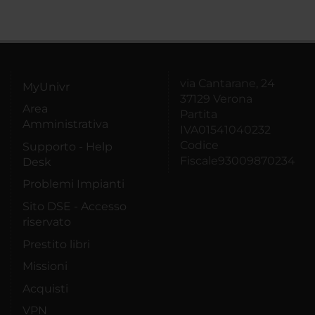
via Cantarane, 24
MyUnivr
37129 Verona
Area
Partita
Amministrativa
IVA01541040232
Codice
Supporto - Help
Fiscale93009870234
Desk
Problemi Impianti
Sito DSE - Accesso
riservato
Prestito libri
Missioni
Acquisti
VPN