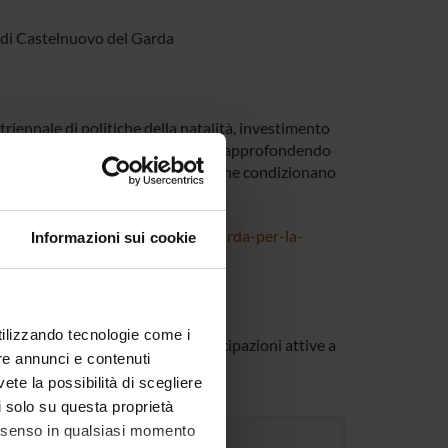
di Castelnuovo del Garda
riennale di politiche della natalità, investimento
lle famiglie italiante sulla natalità, approfondendo
e le difficoltà in capo alle famiglie che condizionano
vr.it/novita/castelnuovo-del-garda-per-la-
Informazioni sui cookie
tistiche
utilizzando tecnologie come i
rganizzati da altri soggetti: Partecipazioni attive a
re annunci e contenuti
etti
vete la possibilità di scegliere
li solo su questa proprietà
consenso in qualsiasi momento