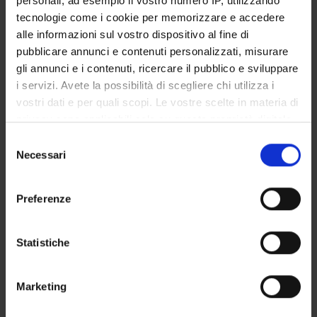
personali, ad esempio il vostro numero IP, utilizzando
STUDENT ADMINISTRATION OFFICES
tecnologie come i cookie per memorizzare e accedere
alle informazioni sul vostro dispositivo al fine di
DEPARTMENT FACILITIES
pubblicare annunci e contenuti personalizzati, misurare
gli annunci e i contenuti, ricercare il pubblico e sviluppare
RESEARCH LABORATORIES
i servizi. Avete la possibilità di scegliere chi utilizza i
vostri dati e per quali scopi. Le vostre scelte in materia di
RESEARCH CENTRES
privacy sono applicabili solo su questa proprietà digitale
in cui avete effettuato le vostre scelte. È possibile
Selezione
LIBRARIES
modificare o revocare il proprio consenso in qualsiasi
Necessari
del
momento dalla Dichiarazione sui cookie o facendo clic
SPIN OFF AND COMPANIES
consenso
sull'icona di attivazione della privacy.
Preferenze
Contacts
Con il tuo consenso, vorremmo anche:
People
raccogliere informazioni sulla tua posizione
Statistiche
Places
geografica, con un'approssimazione di qualche
metro,
Calendar
Marketing
Identificare il tuo dispositivo, scansionandolo
attivamente alla ricerca di caratteristiche specifiche