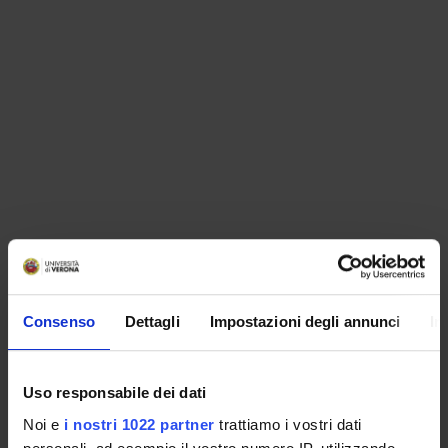
ORGANISATION
Consenso
Dettagli
Impostazioni degli annunci
In
GOVERNANCE
COMMITTEES
Uso responsabile dei dati
Noi e
i nostri 1022 partner
trattiamo i vostri dati
DEPARTMENT ADMINISTRATION OFFICES