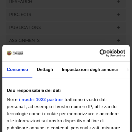
RESEARCH
PROJECTS
PUBLICATIONS
ASSIGNMENTS
Consenso
Dettagli
Impostazioni degli annunci
In
ORGANISATION
GOVERNANCE
Uso responsabile dei dati
COMMITTEES
Noi e
i nostri 1022 partner
trattiamo i vostri dati
personali, ad esempio il vostro numero IP, utilizzando
DEPARTMENT ADMINISTRATION OFFICES
tecnologie come i cookie per memorizzare e accedere
alle informazioni sul vostro dispositivo al fine di
STUDENT ADMINISTRATION OFFICES
pubblicare annunci e contenuti personalizzati, misurare