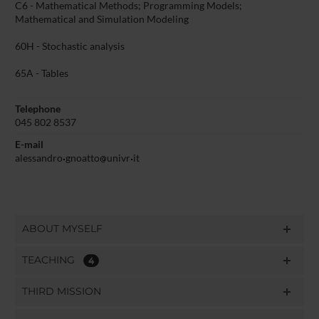
C6 - Mathematical Methods; Programming Models;
Mathematical and Simulation Modeling
60H - Stochastic analysis
65A - Tables
Telephone
045 802 8537
E-mail
alessandro
gnoatto
univr
it
ABOUT MYSELF
TEACHING
4
THIRD MISSION