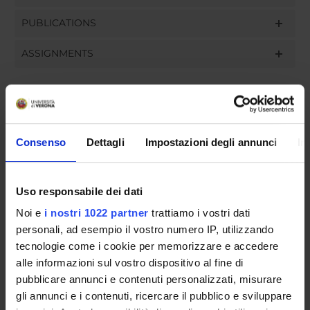
PUBLICATIONS
ASSIGNMENTS
ORGANISATION
Consenso
Dettagli
Impostazioni degli annunci
In
GOVERNANCE
COMMITTEES
Uso responsabile dei dati
Noi e
i nostri 1022 partner
trattiamo i vostri dati
DEPARTMENT ADMINISTRATION OFFICES
personali, ad esempio il vostro numero IP, utilizzando
tecnologie come i cookie per memorizzare e accedere
STUDENT ADMINISTRATION OFFICES
alle informazioni sul vostro dispositivo al fine di
pubblicare annunci e contenuti personalizzati, misurare
DEPARTMENT FACILITIES
gli annunci e i contenuti, ricercare il pubblico e sviluppare