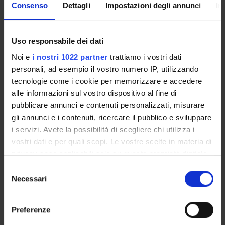
Consenso
Dettagli
Impostazioni degli annunci
In
STRUTTURE DEL DIPARTIMENTO
Uso responsabile dei dati
LABORATORI DI RICERCA
Noi e
i nostri 1022 partner
trattiamo i vostri dati
CENTRI DI RICERCA
personali, ad esempio il vostro numero IP, utilizzando
tecnologie come i cookie per memorizzare e accedere
BIBLIOTECHE
alle informazioni sul vostro dispositivo al fine di
pubblicare annunci e contenuti personalizzati, misurare
SPIN OFF E AZIENDE
gli annunci e i contenuti, ricercare il pubblico e sviluppare
i servizi. Avete la possibilità di scegliere chi utilizza i
Contatti
vostri dati e per quali scopi. Le vostre scelte in materia di
Persone
privacy sono applicabili solo su questa proprietà digitale
in cui avete effettuato le vostre scelte. È possibile
Luoghi
Selezione
modificare o revocare il proprio consenso in qualsiasi
Necessari
del
Calendario
momento dalla Dichiarazione sui cookie o facendo clic
consenso
sull'icona di attivazione della privacy.
Preferenze