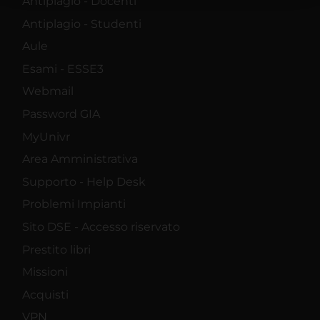
Antiplagio - Docenti
raccolto dal tuo utilizzo dei loro servizi.
Antiplagio - Studenti
Aule
Esami - ESSE3
Webmail
Password GIA
MyUnivr
Area Amministrativa
Supporto - Help Desk
Problemi Impianti
Sito DSE - Accesso riservato
Prestito libri
Missioni
Acquisti
VPN