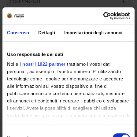
COMPONENTI
Veronica De Crescenzo
Professore associato (Dipartimento Management)
Consenso
Dettagli
Impostazioni degli annunci
In
Veronica Polin
Professore associato
Uso responsabile dei dati
Noi e
i nostri 1022 partner
trattiamo i vostri dati
COMPETENZE
personali, ad esempio il vostro numero IP, utilizzando
tecnologie come i cookie per memorizzare e accedere
PROGETTI
alle informazioni sul vostro dispositivo al fine di
pubblicare annunci e contenuti personalizzati, misurare
gli annunci e i contenuti, ricercare il pubblico e sviluppare
i servizi. Avete la possibilità di scegliere chi utilizza i
vostri dati e per quali scopi. Le vostre scelte in materia di
ATTIVITÀ
privacy sono applicabili solo su questa proprietà digitale
AREE DI RICERCA
in cui avete effettuato le vostre scelte. È possibile
Selezione