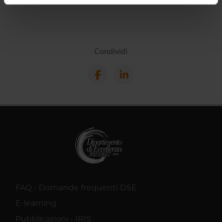
informazioni sul modo in cui utilizzi il nostro sito con i
nostri partner che si occupano di analisi dei dati web,
pubblicità e social media, i quali potrebbero combinarle
con altre informazioni che hai fornito loro o che hanno
Condividi
raccolto dal tuo utilizzo dei loro servizi.
FAQ - Domande frequenti DSE
E-learning
Pubblicazioni - IRIS