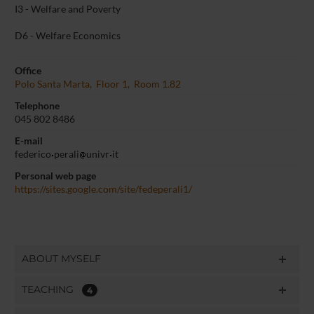
I3 - Welfare and Poverty
D6 - Welfare Economics
Office
Polo Santa Marta, Floor 1, Room 1.82
Telephone
045 802 8486
E-mail
federico
perali
univr
it
Personal web page
https://sites.google.com/site/fedeperali1/
ABOUT MYSELF
TEACHING
4