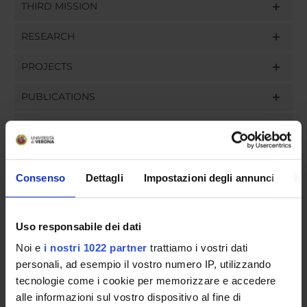
THIRD MISSION
RESEARCH
PROJECTS
PUBLICATIONS
ASSIGNMENTS
Consenso
Dettagli
Impostazioni degli annunci
In
ORGANISATION
Uso responsabile dei dati
GOVERNANCE
Noi e
i nostri 1022 partner
trattiamo i vostri dati
COMMITTEES
personali, ad esempio il vostro numero IP, utilizzando
tecnologie come i cookie per memorizzare e accedere
DEPARTMENT ADMINISTRATION OFFICES
alle informazioni sul vostro dispositivo al fine di