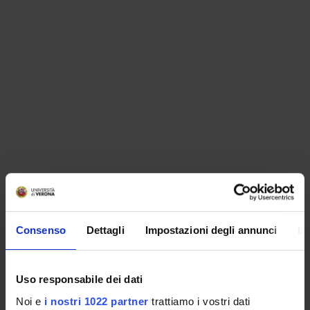
ORGANIZZAZIONE
Consenso
Dettagli
Impostazioni degli annunci
In
GOVERNANCE
COMMISSIONI
Uso responsabile dei dati
UFFICI E STRUTTURE DI SERVIZIO
Noi e
i nostri 1022 partner
trattiamo i vostri dati