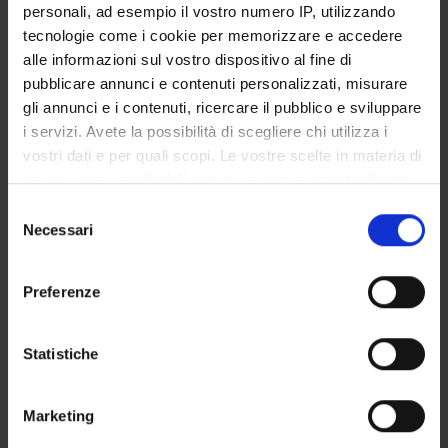
personali, ad esempio il vostro numero IP, utilizzando
SERVIZI DI SEGRETERIA STUDENTI
tecnologie come i cookie per memorizzare e accedere
alle informazioni sul vostro dispositivo al fine di
STRUTTURE DEL DIPARTIMENTO
pubblicare annunci e contenuti personalizzati, misurare
gli annunci e i contenuti, ricercare il pubblico e sviluppare
LABORATORI DI RICERCA
i servizi. Avete la possibilità di scegliere chi utilizza i
vostri dati e per quali scopi. Le vostre scelte in materia di
CENTRI DI RICERCA
privacy sono applicabili solo su questa proprietà digitale
BIBLIOTECHE
in cui avete effettuato le vostre scelte. È possibile
Selezione
modificare o revocare il proprio consenso in qualsiasi
Necessari
del
SPIN OFF E AZIENDE
momento dalla Dichiarazione sui cookie o facendo clic
consenso
sull'icona di attivazione della privacy.
Preferenze
Contatti
Con il tuo consenso, vorremmo anche:
Persone
raccogliere informazioni sulla tua posizione
Statistiche
Luoghi
geografica, con un'approssimazione di qualche
Calendario
metro,
Marketing
Identificare il tuo dispositivo, scansionandolo
attivamente alla ricerca di caratteristiche specifiche