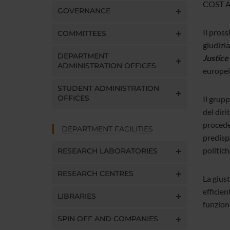
COST Ac
GOVERNANCE
Il pros
COMMITTEES
giudizia
DEPARTMENT
Justice 
ADMINISTRATION OFFICES
europei
STUDENT ADMINISTRATION
OFFICES
Il grup
del diri
procede
DEPARTMENT FACILITIES
predisp
politich
RESEARCH LABORATORIES
RESEARCH CENTRES
La giust
efficien
LIBRARIES
funzion
SPIN OFF AND COMPANIES