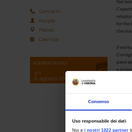
Nel work
Copenha
Contacts
relazio
People
for the 
Places
che rima
Calendar
Il works
Consigli
paesi d
AGENDA DI OGGI
e propor
gio
sarà anc
6 agosto 2026
la media
Il team 
Consenso
Prof. Za
penale
Uso responsabile dei dati
di rifle
giudizia
Noi e
i nostri 1022 partner
t