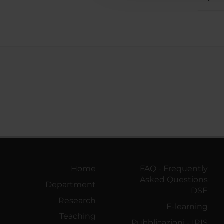
Home
FAQ - Frequently
Asked Questions
Department
DSE
Research
E-learning
Teaching
Pubblicazioni - IRIS