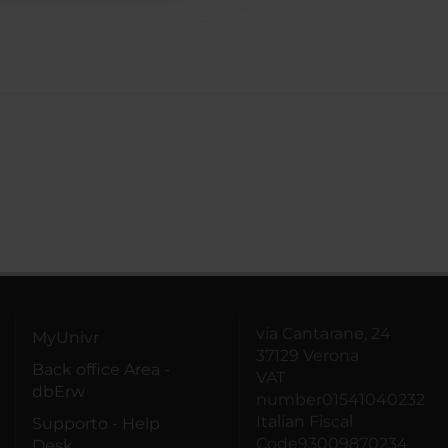
via Cantarane, 24
MyUnivr
37129 Verona
Back office Area -
VAT
dbErw
number01541040232
Italian Fiscal
Supporto - Help
Code93009870234
Desk