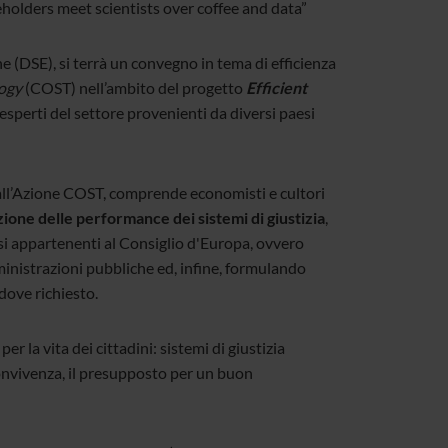
olders meet scientists over coffee and data”
 (DSE), si terrà un convegno in tema di efficienza
logy
(COST) nell’ambito del progetto
Efficient
esperti del settore provenienti da diversi paesi
dall’Azione COST, comprende economisti e cultori
ione delle performance dei sistemi di giustizia
,
si appartenenti al Consiglio d'Europa, ovvero
nistrazioni pubbliche ed, infine, formulando
ddove richiesto.
r la vita dei cittadini: sistemi di giustizia
 convivenza, il presupposto per un buon