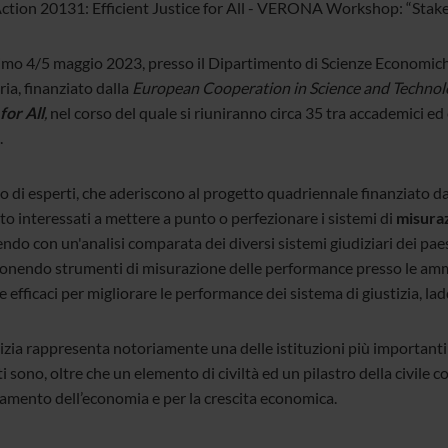
tion 20131: Efficient Justice for All - VERONA Workshop: “Stakeh
simo 4/5 maggio 2023, presso il Dipartimento di Scienze Economiche
ria, finanziato dalla
European Cooperation in Science and Techno
for All
,
nel corso del quale si riuniranno circa 35 tra accademici ed 
.
po di esperti, che aderiscono al progetto quadriennale finanziato 
tto interessati a mettere a punto o perfezionare i sistemi di
misuraz
ndo con un'analisi comparata dei diversi sistemi giudiziari dei pae
onendo strumenti di misurazione delle performance presso le ammi
e efficaci per migliorare le performance dei sistema di giustizia, la
izia rappresenta notoriamente una delle istituzioni più importanti pe
ti sono, oltre che un elemento di civiltà ed un pilastro della civile
amento dell’economia e per la crescita economica.