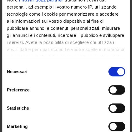
personali, ad esempio il vostro numero IP, utilizzando
tecnologie come i cookie per memorizzare e accedere
alle informazioni sul vostro dispositivo al fine di
pubblicare annunci e contenuti personalizzati, misurare
gli annunci e i contenuti, ricercare il pubblico e sviluppare
i servizi. Avete la possibilità di scegliere chi utilizza i
OFFERTA FORMATIVA
vostri dati e per quali scopi. Le vostre scelte in materia di
CORSI DI STUDIO
privacy sono applicabili solo su questa proprietà digitale
in cui avete effettuato le vostre scelte. È possibile
Selezione
DOTTORATI, MASTER E FORMAZIONE SUPERIORE
modificare o revocare il proprio consenso in qualsiasi
Necessari
del
momento dalla Dichiarazione sui cookie o facendo clic
consenso
Contatti
sull'icona di attivazione della privacy.
Preferenze
Persone
Con il tuo consenso, vorremmo anche:
Luoghi
raccogliere informazioni sulla tua posizione
Statistiche
Calendario
geografica, con un'approssimazione di qualche
metro,
Marketing
Identificare il tuo dispositivo, scansionandolo