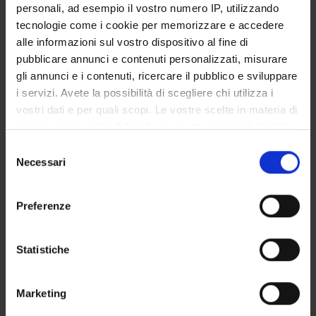
personali, ad esempio il vostro numero IP, utilizzando
SERVIZI DI SEGRETERIA STUDENTI
tecnologie come i cookie per memorizzare e accedere
alle informazioni sul vostro dispositivo al fine di
STRUTTURE DEL DIPARTIMENTO
pubblicare annunci e contenuti personalizzati, misurare
gli annunci e i contenuti, ricercare il pubblico e sviluppare
LABORATORI DI RICERCA
i servizi. Avete la possibilità di scegliere chi utilizza i
vostri dati e per quali scopi. Le vostre scelte in materia di
CENTRI DI RICERCA
privacy sono applicabili solo su questa proprietà digitale
BIBLIOTECHE
in cui avete effettuato le vostre scelte. È possibile
Selezione
modificare o revocare il proprio consenso in qualsiasi
Necessari
del
SPIN OFF E AZIENDE
momento dalla Dichiarazione sui cookie o facendo clic
consenso
sull'icona di attivazione della privacy.
Preferenze
Contatti
Con il tuo consenso, vorremmo anche:
Persone
raccogliere informazioni sulla tua posizione
Statistiche
Luoghi
geografica, con un'approssimazione di qualche
Calendario
metro,
Marketing
Identificare il tuo dispositivo, scansionandolo
attivamente alla ricerca di caratteristiche specifiche