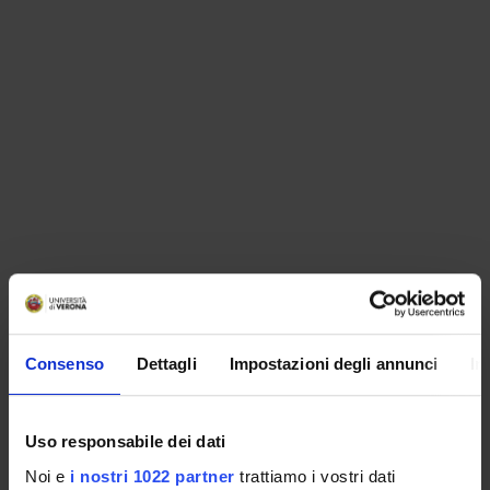
ORGANIZZAZIONE
Consenso
Dettagli
Impostazioni degli annunci
In
GOVERNANCE
COMMISSIONI
Uso responsabile dei dati
UFFICI E STRUTTURE DI SERVIZIO
Noi e
i nostri 1022 partner
trattiamo i vostri dati