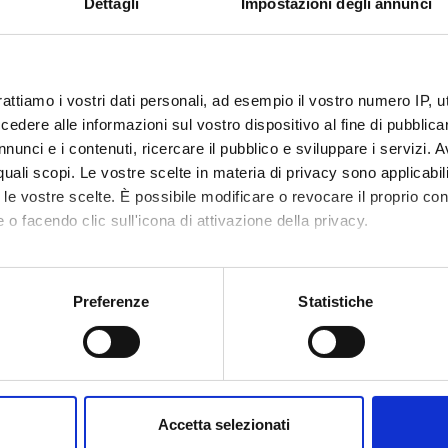
Dettagli
Impostazioni degli annunci
RCH AREAS INVOLVED IN THE PROJECT
ia del benessere e delle scelte collettive
rattiamo i vostri dati personali, ad esempio il vostro numero IP, 
is of Collective Decision-Making
dere alle informazioni sul vostro dispositivo al fine di pubblica
nunci e i contenuti, ricercare il pubblico e sviluppare i servizi. A
mia comportamentale e sperimentale
r quali scopi. Le vostre scelte in materia di privacy sono applicabi
 of Experiments
to le vostre scelte. È possibile modificare o revocare il proprio 
Procedure, the Legal System, and Illegal Behavior
 o facendo clic sull'icona di attivazione della privacy.
mo anche:
oni sulla tua posizione geografica, con un'approssimazione di qu
Preferenze
Statistiche
spositivo, scansionandolo attivamente alla ricerca di caratteristich
Share
aborati i tuoi dati personali e imposta le tue preferenze nella
s
consenso in qualsiasi momento dalla Dichiarazione sui cookie.
Accetta selezionati
nalizzare contenuti ed annunci, per fornire funzionalità dei socia