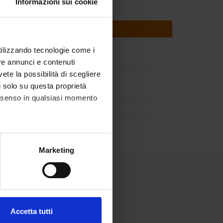
Informazioni sui cookie
utilizzando tecnologie come i
re annunci e contenuti
vete la possibilità di scegliere
li solo su questa proprietà
consenso in qualsiasi momento
alche metro,
Marketing
e specifiche (impronte
ezione dettagli
. Puoi
Accetta tutti
l media e per analizzare il