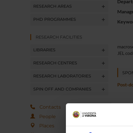
Depart
RESEARCH AREAS
Manager
PHD PROGRAMMES
Keywo
RESEARCH FACILITIES
macros
LIBRARIES
JEL cod
RESEARCH CENTRES
SPO
RESEARCH LABORATORIES
Post-d
SPIN OFF AND COMPANIES
Contacts
PROJ
People
Chiara 
Places