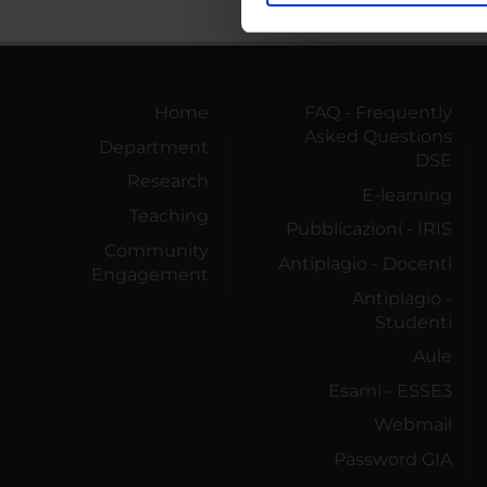
nostro traffico. Condividiamo 
di analisi dei dati web, pubbl
che hanno raccolto dal tuo uti
Home
FAQ - Frequently
Asked Questions
Department
DSE
Research
E-learning
Teaching
Pubblicazioni - IRIS
Community
Antiplagio - Docenti
Engagement
Antiplagio -
Studenti
Aule
Esami - ESSE3
Webmail
Password GIA