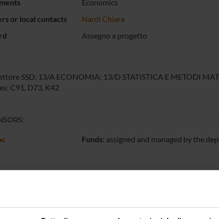
ments
Economics
s or local contacts
Nardi Chiara
rd
Assegno a progetto
ettore SSD: 13/A ECONOMIA; 13/D STATISTICA E METODI MA
es: C91, D73, K42
NSORS:
oc
Funds:
assigned and managed by the de
ECT PARTICIPANTS
Nardi
Research Assistants