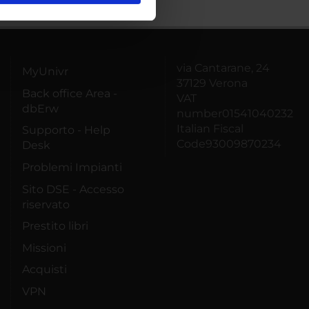
ostri partner che si occupano
azioni che hai fornito loro o
via Cantarane, 24
MyUnivr
37129 Verona
Back office Area -
VAT
dbErw
number01541040232
Italian Fiscal
Supporto - Help
Code93009870234
Desk
Problemi Impianti
Sito DSE - Accesso
riservato
Prestito libri
Missioni
Acquisti
VPN