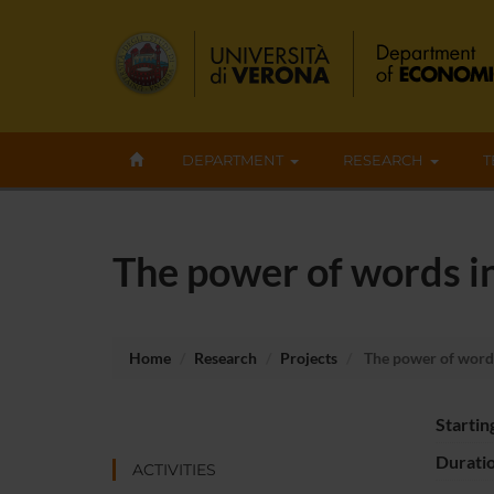
DEPARTMENT
RESEARCH
T
The power of words i
Home
Research
Projects
The power of words
Startin
Durati
ACTIVITIES