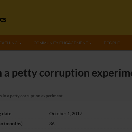
EACHING
COMMUNITY ENGAGEMENT
PEOPLE
n a petty corruption experim
 in a petty corruption experiment
g date
October 1, 2017
on (months)
36