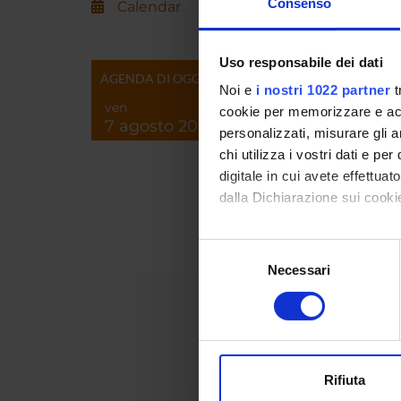
Consenso
Calendar
RESEA
Uso responsabile dei dati
AGENDA DI OGGI
Econom
Noi e
i nostri 1022 partner
t
Analys
ven
cookie per memorizzare e acce
7 agosto 2026
personalizzati, misurare gli an
Econo
chi utilizza i vostri dati e pe
Design
digitale in cui avete effettua
Legal 
dalla Dichiarazione sui cookie
Con il tuo consenso, vorrem
Selezione
raccogliere informazi
Necessari
del
Identificare il tuo di
consenso
digitali).
Approfondisci come vengono el
modificare o ritirare il tuo 
Rifiuta
Utilizziamo i cookie per perso