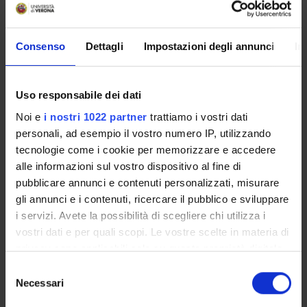
AREE DI RICERCA COINVOLTE DAL PROGETTO
Consenso
Dettagli
Impostazioni degli annunci
In
Economia del benessere e delle scelte collettive
Analysis of Collective Decision-Making
Macroeconomia, Economia internazionale e Sviluppo
Uso responsabile dei dati
International Relations, National Security, and International
Noi e
i nostri 1022 partner
trattiamo i vostri dati
personali, ad esempio il vostro numero IP, utilizzando
tecnologie come i cookie per memorizzare e accedere
alle informazioni sul vostro dispositivo al fine di
pubblicare annunci e contenuti personalizzati, misurare
ATTIVITÀ
gli annunci e i contenuti, ricercare il pubblico e sviluppare
i servizi. Avete la possibilità di scegliere chi utilizza i
AREE DI RICERCA
vostri dati e per quali scopi. Le vostre scelte in materia di
DOTTORATI DI RICERCA
privacy sono applicabili solo su questa proprietà digitale
in cui avete effettuato le vostre scelte. È possibile
Selezione
modificare o revocare il proprio consenso in qualsiasi
STRUTTURE
Necessari
del
momento dalla Dichiarazione sui cookie o facendo clic
consenso