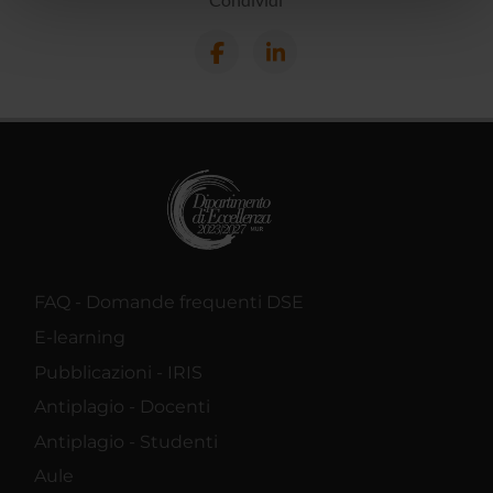
nostri partner che si occupano di analisi dei dati web,
pubblicità e social media, i quali potrebbero combinarle
con altre informazioni che hai fornito loro o che hanno
raccolto dal tuo utilizzo dei loro servizi.
FAQ - Domande frequenti DSE
E-learning
Pubblicazioni - IRIS
Antiplagio - Docenti
Antiplagio - Studenti
Aule