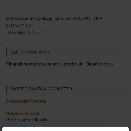
Settore scientifico-disciplinare
SECS-P/02 POLITICA
ECONOMICA
JEL codes: D74, F51
ENTI FINANZIATORI:
Finanziamento:
assegnato e gestito dal Dipartimento
PARTECIPANTI AL PROGETTO
Alessandra Foresta
Roberto Ricciuti
Professore ordinario