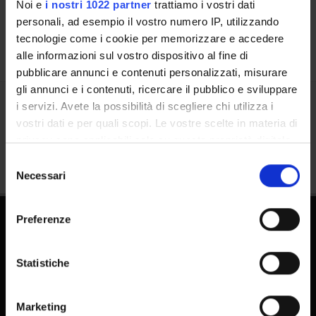
Calendar
Noi e
i nostri 1022 partner
trattiamo i vostri dati
personali, ad esempio il vostro numero IP, utilizzando
tecnologie come i cookie per memorizzare e accedere
alle informazioni sul vostro dispositivo al fine di
pubblicare annunci e contenuti personalizzati, misurare
gli annunci e i contenuti, ricercare il pubblico e sviluppare
i servizi. Avete la possibilità di scegliere chi utilizza i
Share
vostri dati e per quali scopi. Le vostre scelte in materia di
privacy sono applicabili solo su questa proprietà digitale
in cui avete effettuato le vostre scelte. È possibile
Selezione
modificare o revocare il proprio consenso in qualsiasi
Necessari
del
momento dalla Dichiarazione sui cookie o facendo clic
consenso
sull'icona di attivazione della privacy.
Preferenze
Con il tuo consenso, vorremmo anche:
raccogliere informazioni sulla tua posizione
Statistiche
geografica, con un'approssimazione di qualche
metro,
Marketing
FAQ - Frequently Asked Questions DSE
Identificare il tuo dispositivo, scansionandolo