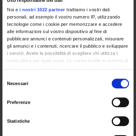
Uso responsabile dei dati
Proposte tesi e stage
Noi e
i nostri 1022 partner
trattiamo i vostri dati
Organi collegiali e di governo
personali, ad esempio il vostro numero IP, utilizzando
Docenti
tecnologie come i cookie per memorizzare e accedere
Agevolazioni economiche
alle informazioni sul vostro dispositivo al fine di
Alloggi
pubblicare annunci e contenuti personalizzati, misurare
Documenti
gli annunci e i contenuti, ricercare il pubblico e sviluppare
i servizi. Avete la possibilità di scegliere chi utilizza i
vostri dati e per quali scopi. Le vostre scelte in materia di
OFFERTA FORMATIVA
privacy sono applicabili solo su questa proprietà digitale
in cui avete effettuato le vostre scelte. È possibile
CORSI DI STUDIO
Selezione
modificare o revocare il proprio consenso in qualsiasi
Necessari
del
momento dalla Dichiarazione sui cookie o facendo clic
DOTTORATI, MASTER E FORMAZIONE SUPERIORE
consenso
sull'icona di attivazione della privacy.
Preferenze
Contatti
Con il tuo consenso, vorremmo anche:
Persone
raccogliere informazioni sulla tua posizione
Statistiche
Luoghi
geografica, con un'approssimazione di qualche
Calendario
metro,