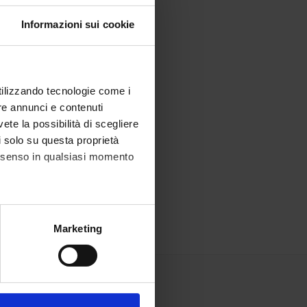
Informazioni sui cookie
utilizzando tecnologie come i
re annunci e contenuti
vete la possibilità di scegliere
li solo su questa proprietà
consenso in qualsiasi momento
alche metro,
Marketing
e specifiche (impronte
ezione dettagli
. Puoi