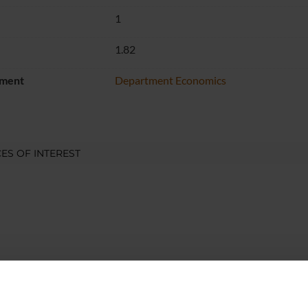
1
1.82
ment
Department Economics
ES OF INTEREST