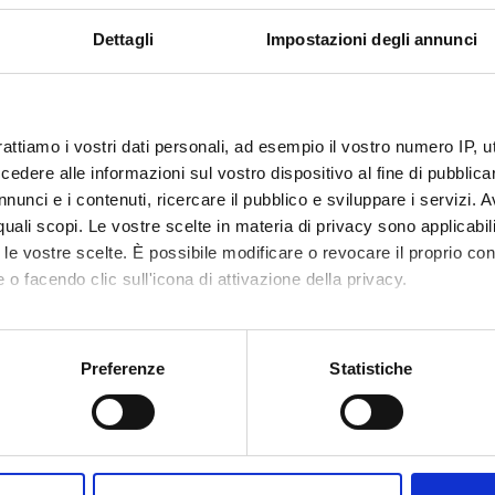
Dettagli
Impostazioni degli annunci
rattiamo i vostri dati personali, ad esempio il vostro numero IP, 
dere alle informazioni sul vostro dispositivo al fine di pubblica
nunci e i contenuti, ricercare il pubblico e sviluppare i servizi. A
r quali scopi. Le vostre scelte in materia di privacy sono applicabi
to le vostre scelte. È possibile modificare o revocare il proprio 
 o facendo clic sull'icona di attivazione della privacy.
mo anche:
oni sulla tua posizione geografica, con un'approssimazione di qu
Preferenze
Statistiche
spositivo, scansionandolo attivamente alla ricerca di caratteristich
aborati i tuoi dati personali e imposta le tue preferenze nella
s
Share
consenso in qualsiasi momento dalla Dichiarazione sui cookie.