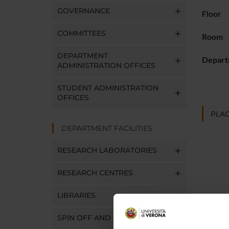
GOVERNANCE
Floor
COMMITTEES
Room
DEPARTMENT
Depart
ADMINISTRATION OFFICES
STUDENT ADMINISTRATION
OFFICES
PLAC
DEPARTMENT FACILITIES
RESEARCH LABORATORIES
RESEARCH CENTRES
LIBRARIES
SPIN OFF AND COMPANIES