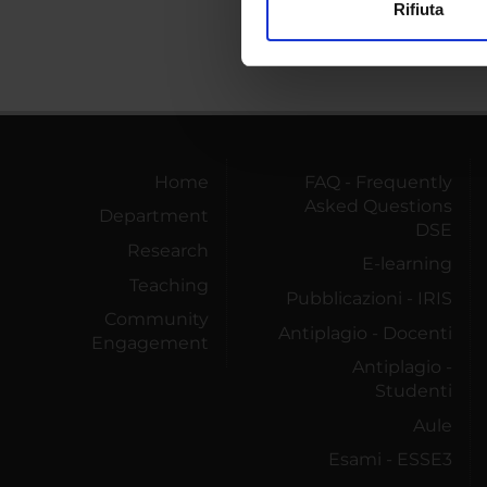
Rifiuta
Utilizziamo i cookie per perso
nostro traffico. Condividiamo 
di analisi dei dati web, pubbl
che hanno raccolto dal tuo uti
Home
FAQ - Frequently
Asked Questions
Department
DSE
Research
E-learning
Teaching
Pubblicazioni - IRIS
Community
Antiplagio - Docenti
Engagement
Antiplagio -
Studenti
Aule
Esami - ESSE3