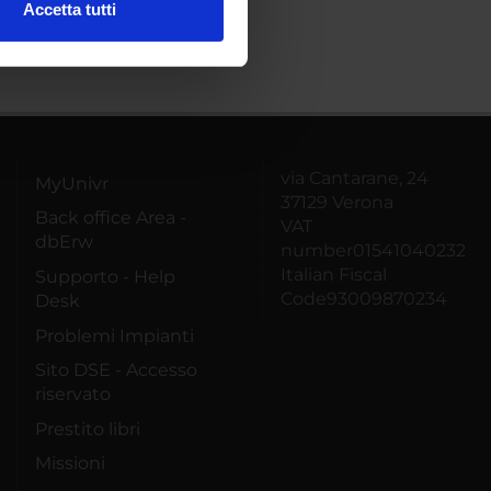
Accetta tutti
l media e per analizzare il
ostri partner che si occupano
azioni che hai fornito loro o
via Cantarane, 24
MyUnivr
37129 Verona
Back office Area -
VAT
dbErw
number01541040232
Italian Fiscal
Supporto - Help
Code93009870234
Desk
Problemi Impianti
Sito DSE - Accesso
riservato
Prestito libri
Missioni