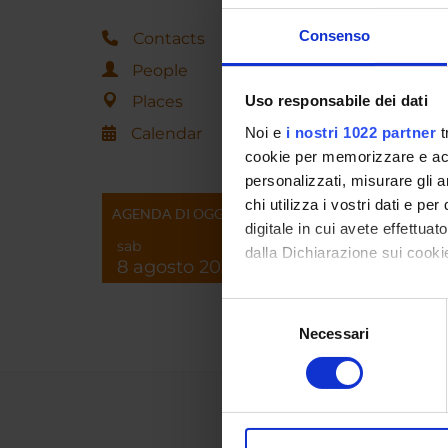
Consenso
Contacts
People
Places
Uso responsabile dei dati
Calendar
Noi e
i nostri 1022 partner
t
cookie per memorizzare e acce
personalizzati, misurare gli an
chi utilizza i vostri dati e pe
AGENDA DI OGGI
digitale in cui avete effettua
sab
dalla Dichiarazione sui cookie
8 agosto 2026
Con il tuo consenso, vorrem
Selezione
raccogliere informazi
Necessari
del
Identificare il tuo di
consenso
digitali).
Approfondisci come vengono el
modificare o ritirare il tuo 