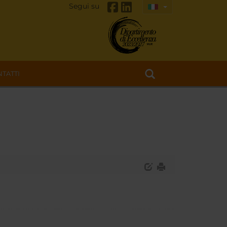
Segui su
TATTI