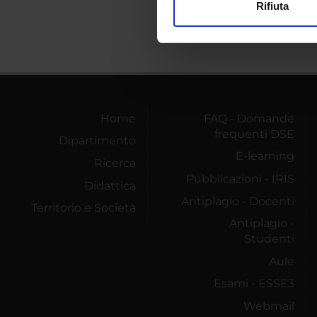
Rifiuta
Utilizziamo i cookie per perso
nostro traffico. Condividiamo 
di analisi dei dati web, pubbl
che hanno raccolto dal tuo uti
Home
FAQ - Domande
frequenti DSE
Dipartimento
E-learning
Ricerca
Pubblicazioni - IRIS
Didattica
Antiplagio - Docenti
Territorio e Società
Antiplagio -
Studenti
Aule
Esami - ESSE3
Webmail