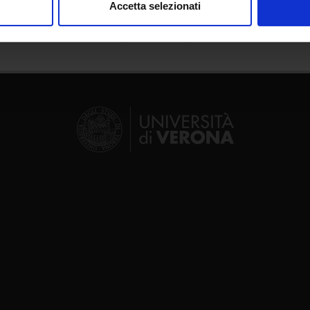
Accetta selezionati
nalizzare contenuti ed annunci, per fornire funzionalità dei socia
inoltre informazioni sul modo in cui utilizzi il nostro sito con i n
icità e social media, i quali potrebbero combinarle con altre inform
lizzo dei loro servizi.