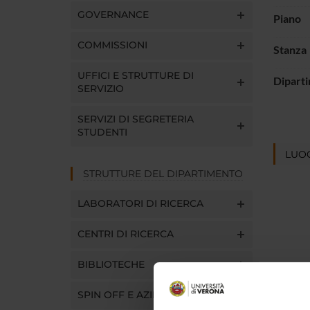
GOVERNANCE
Piano
COMMISSIONI
Stanza
UFFICI E STRUTTURE DI
Dipart
SERVIZIO
SERVIZI DI SEGRETERIA
STUDENTI
LUOG
STRUTTURE DEL DIPARTIMENTO
LABORATORI DI RICERCA
CENTRI DI RICERCA
BIBLIOTECHE
SPIN OFF E AZIENDE