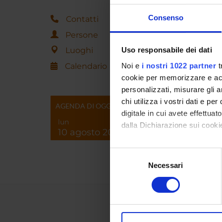
Consenso
Contatti
Persone
Luoghi
Uso responsabile dei dati
Calendario
Noi e
i nostri 1022 partner
t
cookie per memorizzare e acce
personalizzati, misurare gli an
chi utilizza i vostri dati e pe
AGENDA DI OGGI
digitale in cui avete effettua
lun
dalla Dichiarazione sui cookie
10 agosto 2026
Con il tuo consenso, vorrem
Selezione
raccogliere informazi
Necessari
del
Identificare il tuo di
consenso
digitali).
Approfondisci come vengono el
modificare o ritirare il tuo 