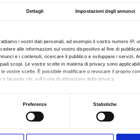
Dettagli
Impostazioni degli annunci
rattiamo i vostri dati personali, ad esempio il vostro numero IP, 
dere alle informazioni sul vostro dispositivo al fine di pubblica
nunci e i contenuti, ricercare il pubblico e sviluppare i servizi. A
r quali scopi. Le vostre scelte in materia di privacy sono applicabi
to le vostre scelte. È possibile modificare o revocare il proprio 
 o facendo clic sull'icona di attivazione della privacy.
mo anche:
oni sulla tua posizione geografica, con un'approssimazione di qu
Preferenze
Statistiche
spositivo, scansionandolo attivamente alla ricerca di caratteristich
aborati i tuoi dati personali e imposta le tue preferenze nella
s
Condividi
consenso in qualsiasi momento dalla Dichiarazione sui cookie.