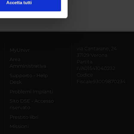
Accetta tutti
l media e per analizzare il
ostri partner che si occupano
azioni che hai fornito loro o
via Cantarane, 24
MyUnivr
37129 Verona
Area
Partita
Amministrativa
IVA01541040232
Codice
Supporto - Help
Fiscale93009870234
Desk
Problemi Impianti
Sito DSE - Accesso
riservato
Prestito libri
Missioni