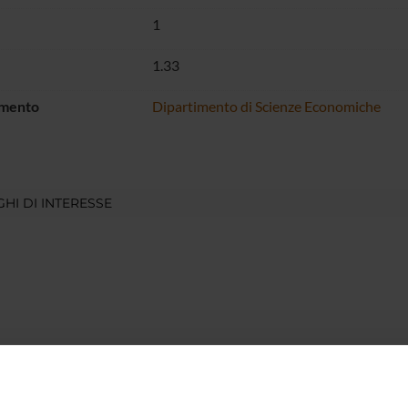
1
1.33
imento
Dipartimento di Scienze Economiche
HI DI INTERESSE