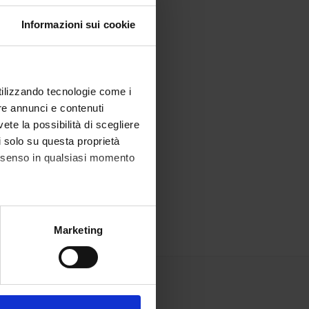
Informazioni sui cookie
utilizzando tecnologie come i
re annunci e contenuti
vete la possibilità di scegliere
li solo su questa proprietà
consenso in qualsiasi momento
alche metro,
Marketing
e specifiche (impronte
ezione dettagli
. Puoi