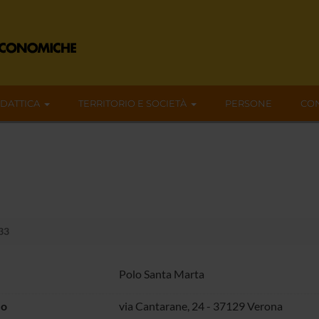
IDATTICA
TERRITORIO E SOCIETÀ
PERSONE
CON
.33
Polo Santa Marta
zo
via Cantarane, 24 - 37129 Verona