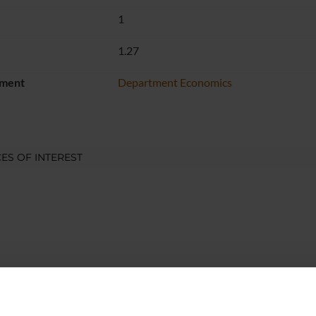
1
1.27
ment
Department Economics
ES OF INTEREST