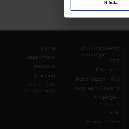
Rifiuta
Utilizziamo i cookie per perso
nostro traffico. Condividiamo 
di analisi dei dati web, pubbl
che hanno raccolto dal tuo uti
Home
FAQ - Frequently
Asked Questions
Department
DSE
Research
E-learning
Teaching
Pubblicazioni - IRIS
Community
Antiplagio - Docenti
Engagement
Antiplagio -
Studenti
Aule
Esami - ESSE3