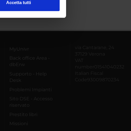
Accetta tutti
l media e per analizzare il
ostri partner che si occupano
azioni che hai fornito loro o
via Cantarane, 24
MyUnivr
37129 Verona
Back office Area -
VAT
dbErw
number01541040232
Italian Fiscal
Supporto - Help
Code93009870234
Desk
Problemi Impianti
Sito DSE - Accesso
riservato
Prestito libri
Missioni