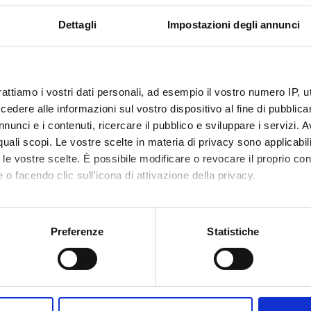
Dettagli
Impostazioni degli annunci
rattiamo i vostri dati personali, ad esempio il vostro numero IP, 
dere alle informazioni sul vostro dispositivo al fine di pubblica
nunci e i contenuti, ricercare il pubblico e sviluppare i servizi. A
r quali scopi. Le vostre scelte in materia di privacy sono applicabi
to le vostre scelte. È possibile modificare o revocare il proprio 
 o facendo clic sull'icona di attivazione della privacy.
mo anche:
oni sulla tua posizione geografica, con un'approssimazione di qu
Preferenze
Statistiche
spositivo, scansionandolo attivamente alla ricerca di caratteristich
aborati i tuoi dati personali e imposta le tue preferenze nella
s
Share
consenso in qualsiasi momento dalla Dichiarazione sui cookie.