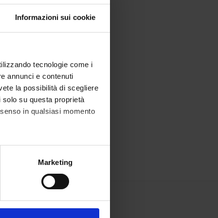
Informazioni sui cookie
utilizzando tecnologie come i
re annunci e contenuti
vete la possibilità di scegliere
li solo su questa proprietà
consenso in qualsiasi momento
alche metro,
Marketing
e specifiche (impronte
ezione dettagli
. Puoi