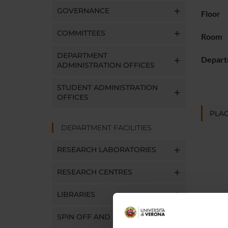
GOVERNANCE
Floor
COMMITTEES
Room
DEPARTMENT
Depart
ADMINISTRATION OFFICES
STUDENT ADMINISTRATION
OFFICES
PLAC
DEPARTMENT FACILITIES
RESEARCH LABORATORIES
RESEARCH CENTRES
LIBRARIES
SPIN OFF AND COMPANIES