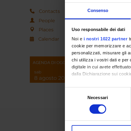
Consenso
Contacts
People
Places
Uso responsabile dei dati
Calendar
Noi e
i nostri 1022 partner
t
cookie per memorizzare e acce
personalizzati, misurare gli an
chi utilizza i vostri dati e pe
AGENDA DI OGGI
digitale in cui avete effettua
sab
dalla Dichiarazione sui cookie
8 agosto 2026
Con il tuo consenso, vorrem
Selezione
raccogliere informazi
Necessari
del
Identificare il tuo di
consenso
digitali).
Approfondisci come vengono el
modificare o ritirare il tuo 