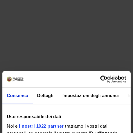
ORGANISATION
Consenso
Dettagli
Impostazioni degli annunci
In
GOVERNANCE
COMMITTEES
Uso responsabile dei dati
Noi e
i nostri 1022 partner
trattiamo i vostri dati
DEPARTMENT ADMINISTRATION OFFICES