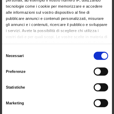
personali, ad esempio il vostro numero IP, utilizzando
STUDENT ADMINISTRATION OFFICES
tecnologie come i cookie per memorizzare e accedere
alle informazioni sul vostro dispositivo al fine di
DEPARTMENT FACILITIES
pubblicare annunci e contenuti personalizzati, misurare
gli annunci e i contenuti, ricercare il pubblico e sviluppare
RESEARCH LABORATORIES
i servizi. Avete la possibilità di scegliere chi utilizza i
vostri dati e per quali scopi. Le vostre scelte in materia di
RESEARCH CENTRES
privacy sono applicabili solo su questa proprietà digitale
in cui avete effettuato le vostre scelte. È possibile
Selezione
LIBRARIES
modificare o revocare il proprio consenso in qualsiasi
Necessari
del
momento dalla Dichiarazione sui cookie o facendo clic
SPIN OFF AND COMPANIES
consenso
sull'icona di attivazione della privacy.
Preferenze
Contacts
Con il tuo consenso, vorremmo anche:
People
raccogliere informazioni sulla tua posizione
Statistiche
Places
geografica, con un'approssimazione di qualche
metro,
Calendar
Marketing
Identificare il tuo dispositivo, scansionandolo
attivamente alla ricerca di caratteristiche specifiche