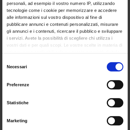
personali, ad esempio il vostro numero IP, utilizzando
SERVIZI DI SEGRETERIA STUDENTI
tecnologie come i cookie per memorizzare e accedere
alle informazioni sul vostro dispositivo al fine di
STRUTTURE DEL DIPARTIMENTO
pubblicare annunci e contenuti personalizzati, misurare
gli annunci e i contenuti, ricercare il pubblico e sviluppare
LABORATORI DI RICERCA
i servizi. Avete la possibilità di scegliere chi utilizza i
vostri dati e per quali scopi. Le vostre scelte in materia di
CENTRI DI RICERCA
privacy sono applicabili solo su questa proprietà digitale
BIBLIOTECHE
in cui avete effettuato le vostre scelte. È possibile
Selezione
modificare o revocare il proprio consenso in qualsiasi
Necessari
del
SPIN OFF E AZIENDE
momento dalla Dichiarazione sui cookie o facendo clic
consenso
sull'icona di attivazione della privacy.
Preferenze
Contatti
Con il tuo consenso, vorremmo anche:
Persone
raccogliere informazioni sulla tua posizione
Statistiche
Luoghi
geografica, con un'approssimazione di qualche
Calendario
metro,
Marketing
Identificare il tuo dispositivo, scansionandolo
attivamente alla ricerca di caratteristiche specifiche