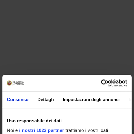
ORGANIZZAZIONE
Consenso
Dettagli
Impostazioni degli annunci
In
GOVERNANCE
COMMISSIONI
Uso responsabile dei dati
UFFICI E STRUTTURE DI SERVIZIO
Noi e
i nostri 1022 partner
trattiamo i vostri dati