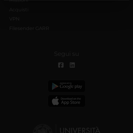
Missioni
sulla tua posizione geografica,
Acquisti
con un'approssimazione di
VPN
qualche metro,
Filesender GARR
Identificare il tuo
dispositivo, scansionandolo
Segui su
attivamente alla ricerca di
caratteristiche specifiche
(impronte digitali).
Approfondisci come vengono
elaborati i tuoi dati personali e
imposta le tue preferenze nella
sezione dettagli
. Puoi modificare