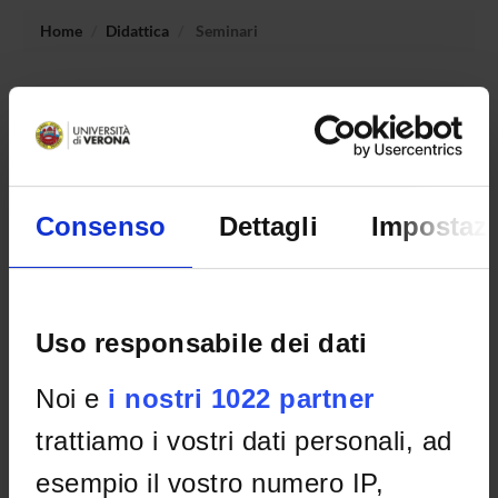
Home
Didattica
Seminari
Non è stato trovato alcun seminario relativo
all'insegnamento Macroeconomia.
Consenso
Dettagli
Impostazi
OFFERTA FORMATIVA
CORSI DI STUDIO
DOTTORATI, MASTER E FORMAZIONE SUPERIORE
Uso responsabile dei dati
Contatti
Noi e
i nostri 1022 partner
Persone
trattiamo i vostri dati personali, ad
Luoghi
esempio il vostro numero IP,
Calendario