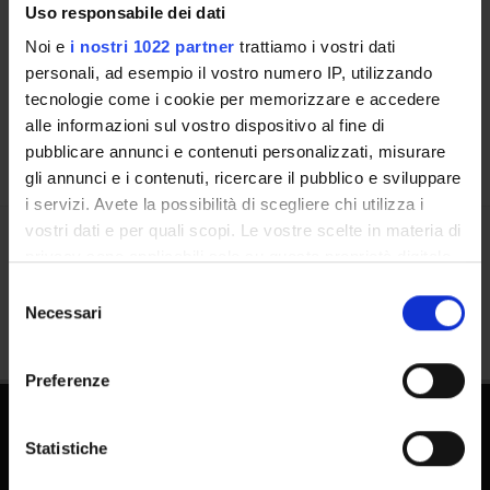
Uso responsabile dei dati
People
Noi e
i nostri 1022 partner
trattiamo i vostri dati
Places
personali, ad esempio il vostro numero IP, utilizzando
Calendar
tecnologie come i cookie per memorizzare e accedere
alle informazioni sul vostro dispositivo al fine di
pubblicare annunci e contenuti personalizzati, misurare
gli annunci e i contenuti, ricercare il pubblico e sviluppare
i servizi. Avete la possibilità di scegliere chi utilizza i
vostri dati e per quali scopi. Le vostre scelte in materia di
privacy sono applicabili solo su questa proprietà digitale
Share
in cui avete effettuato le vostre scelte. È possibile
Selezione
modificare o revocare il proprio consenso in qualsiasi
Necessari
del
momento dalla Dichiarazione sui cookie o facendo clic
consenso
sull'icona di attivazione della privacy.
Preferenze
Con il tuo consenso, vorremmo anche:
raccogliere informazioni sulla tua posizione
Statistiche
geografica, con un'approssimazione di qualche