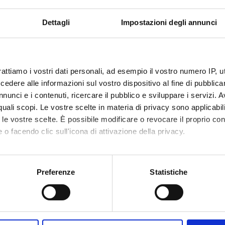
Dettagli
Impostazioni degli annunci
rattiamo i vostri dati personali, ad esempio il vostro numero IP, 
dere alle informazioni sul vostro dispositivo al fine di pubblica
nunci e i contenuti, ricercare il pubblico e sviluppare i servizi. A
r quali scopi. Le vostre scelte in materia di privacy sono applicabi
to le vostre scelte. È possibile modificare o revocare il proprio 
 o facendo clic sull'icona di attivazione della privacy.
mo anche:
oni sulla tua posizione geografica, con un'approssimazione di qu
Preferenze
Statistiche
spositivo, scansionandolo attivamente alla ricerca di caratteristich
aborati i tuoi dati personali e imposta le tue preferenze nella
s
consenso in qualsiasi momento dalla Dichiarazione sui cookie.