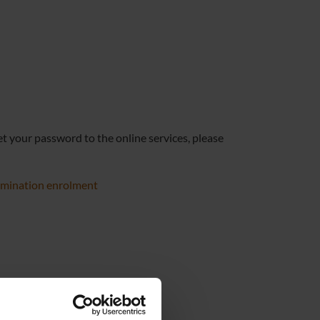
get your password to the online services, please
xamination enrolment