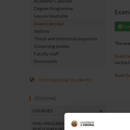
Academic Calendar
Degree Programme
Exam 
Lesson timetable
Exam calendar
Exa
Notices
Thesis and internship proposals
The exa
Governing bodies
Faculty staff
Exam Se
Documents
contact 
Read th
International Students
STUDYING
COURSES
PHD PROGRAMMES AND
POSTGRADUATE TRAINING