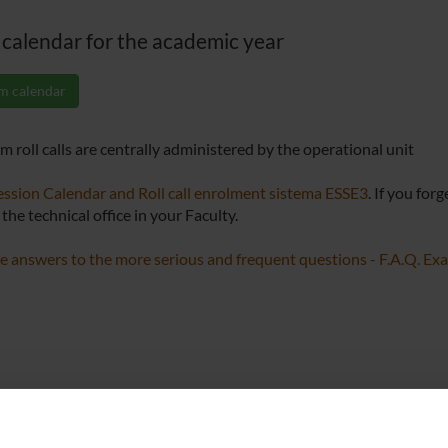
calendar for the academic year
m calendar
m roll calls are centrally administered by the operational unit
ssion Calendar and Roll call enrolment sistema ESSE3
. If you for
the technical office in your Faculty.
e answers to the more serious and frequent questions - F.A.Q. E