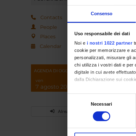
Consenso
Contacts
People
Uso responsabile dei dati
Places
Noi e
i nostri 1022 partner
t
Calendar
cookie per memorizzare e acce
personalizzati, misurare gli an
chi utilizza i vostri dati e pe
AGENDA DI OGGI
digitale in cui avete effettua
dalla Dichiarazione sui cookie
ven
7 agosto 2026
Con il tuo consenso, vorrem
Selezione
raccogliere informazi
Necessari
del
Identificare il tuo di
Already enrolled?
consenso
digitali).
Approfondisci come vengono el
modificare o ritirare il tuo 