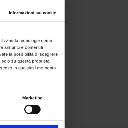
Informazioni sui cookie
utilizzando tecnologie come i
re annunci e contenuti
vete la possibilità di scegliere
li solo su questa proprietà
consenso in qualsiasi momento
alche metro,
Marketing
e specifiche (impronte
ezione dettagli
. Puoi