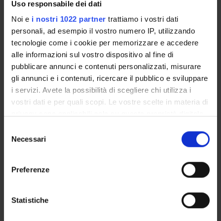
Uso responsabile dei dati
COMMISSIONI
Noi e
i nostri 1022 partner
trattiamo i vostri dati
personali, ad esempio il vostro numero IP, utilizzando
UFFICI E STRUTTURE DI SERVIZIO
tecnologie come i cookie per memorizzare e accedere
alle informazioni sul vostro dispositivo al fine di
SERVIZI DI SEGRETERIA STUDENTI
pubblicare annunci e contenuti personalizzati, misurare
gli annunci e i contenuti, ricercare il pubblico e sviluppare
STRUTTURE DEL DIPARTIMENTO
i servizi. Avete la possibilità di scegliere chi utilizza i
vostri dati e per quali scopi. Le vostre scelte in materia di
LABORATORI DI RICERCA
privacy sono applicabili solo su questa proprietà digitale
in cui avete effettuato le vostre scelte. È possibile
CENTRI DI RICERCA
Selezione
modificare o revocare il proprio consenso in qualsiasi
Necessari
del
momento dalla Dichiarazione sui cookie o facendo clic
BIBLIOTECHE
consenso
sull'icona di attivazione della privacy.
Preferenze
SPIN OFF E AZIENDE
Con il tuo consenso, vorremmo anche:
Contatti
raccogliere informazioni sulla tua posizione
Statistiche
geografica, con un'approssimazione di qualche
Persone