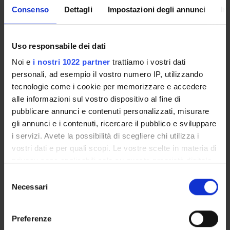
interpretation, these effects are fully absorbed once
Consenso
Dettagli
Impostazioni degli annunci
In
participants’ beliefs about relative effectiveness are
controlled for, indicating that apology-generation choices
Uso responsabile dei dati
are driven by beliefs rather than disclosure or origin per se.
Noi e
i nostri 1022 partner
trattiamo i vostri dati
personali, ad esempio il vostro numero IP, utilizzando
Overall, we show that LLMs produce apologies that are
tecnologie come i cookie per memorizzare e accedere
instrumentally effective but potentially socially fragile
alle informazioni sul vostro dispositivo al fine di
when their origin is disclosed. Rather than expanding
pubblicare annunci e contenuti personalizzati, misurare
expressive capacity, LLMs appear to reshape apology and
gli annunci e i contenuti, ricercare il pubblico e sviluppare
forgiveness outcomes by shifting beliefs about effort and
i servizi. Avete la possibilità di scegliere chi utilizza i
authenticity, thereby altering how actions are interpreted.
vostri dati e per quali scopi. Le vostre scelte in materia di
privacy sono applicabili solo su questa proprietà digitale
in cui avete effettuato le vostre scelte. È possibile
Selezione
modificare o revocare il proprio consenso in qualsiasi
Necessari
del
momento dalla Dichiarazione sui cookie o facendo clic
consenso
Referente
sull'icona di attivazione della privacy.
Maria Vittoria Levati
Preferenze