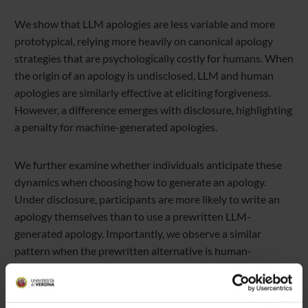
We show that LLM apologies are less variable and more
prototypical, relying more heavily on canonical apology
strategies that are psychologically costly for humans. When
the origin of an apology is undisclosed, LLM and human
apologies are similarly effective at eliciting forgiveness.
However, a difference emerges with disclosure, highlighting
a penalty for machine-generated apologies.
We further examine whether individuals anticipate these
dynamics when choosing how to generate an apology.
Under disclosure, participants are more likely to write an
apology themselves than to use a prewritten LLM-
generated apology. Importantly, we observe a similar
pattern when the prewritten alternative is human-
generated. This suggests that individuals anticipate a
penalty for using prewritten apologies per se, rather than a
penalty specific to machine origin. Consistent with this