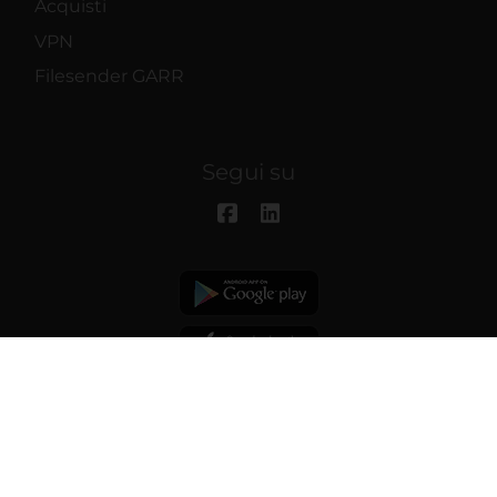
Acquisti
VPN
Filesender GARR
Segui su