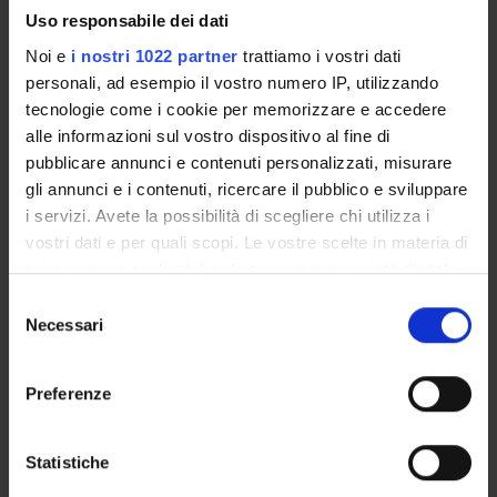
Uso responsabile dei dati
STRUTTURE DEL DIPARTIMENTO
Noi e
i nostri 1022 partner
trattiamo i vostri dati
personali, ad esempio il vostro numero IP, utilizzando
LABORATORI DI RICERCA
tecnologie come i cookie per memorizzare e accedere
alle informazioni sul vostro dispositivo al fine di
CENTRI DI RICERCA
pubblicare annunci e contenuti personalizzati, misurare
gli annunci e i contenuti, ricercare il pubblico e sviluppare
BIBLIOTECHE
i servizi. Avete la possibilità di scegliere chi utilizza i
vostri dati e per quali scopi. Le vostre scelte in materia di
SPIN OFF E AZIENDE
privacy sono applicabili solo su questa proprietà digitale
in cui avete effettuato le vostre scelte. È possibile
Selezione
Contatti
modificare o revocare il proprio consenso in qualsiasi
Necessari
del
Persone
momento dalla Dichiarazione sui cookie o facendo clic
consenso
Luoghi
sull'icona di attivazione della privacy.
Preferenze
Calendario
Con il tuo consenso, vorremmo anche:
raccogliere informazioni sulla tua posizione
Statistiche
geografica, con un'approssimazione di qualche