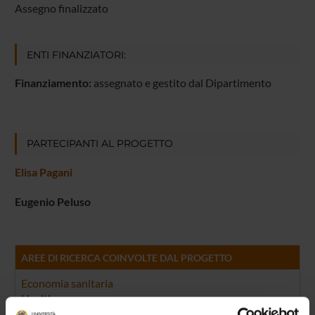
Assegno finalizzato
ENTI FINANZIATORI:
Finanziamento:
assegnato e gestito dal Dipartimento
PARTECIPANTI AL PROGETTO
Elisa Pagani
Eugenio Peluso
AREE DI RICERCA COINVOLTE DAL PROGETTO
Economia sanitaria
Health