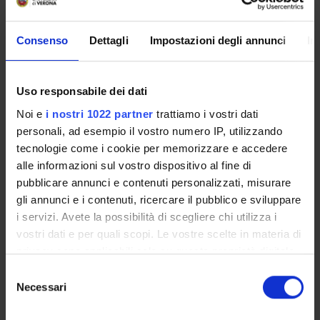
Economia del benessere e delle scelte collettive
Information, Knowledge, and Uncertainty
Consenso
Dettagli
Impostazioni degli annunci
In
Economia del benessere e delle scelte collettive
Welfare and Poverty
Uso responsabile dei dati
Economia del benessere e delle scelte collettive
Welfare Economics
Noi e
i nostri 1022 partner
trattiamo i vostri dati
personali, ad esempio il vostro numero IP, utilizzando
tecnologie come i cookie per memorizzare e accedere
alle informazioni sul vostro dispositivo al fine di
pubblicare annunci e contenuti personalizzati, misurare
ATTIVITÀ
gli annunci e i contenuti, ricercare il pubblico e sviluppare
i servizi. Avete la possibilità di scegliere chi utilizza i
AREE DI RICERCA
vostri dati e per quali scopi. Le vostre scelte in materia di
privacy sono applicabili solo su questa proprietà digitale
DOTTORATI DI RICERCA
in cui avete effettuato le vostre scelte. È possibile
Selezione
modificare o revocare il proprio consenso in qualsiasi
Necessari
del
STRUTTURE
momento dalla Dichiarazione sui cookie o facendo clic
consenso
sull'icona di attivazione della privacy.