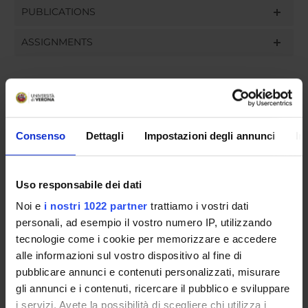
PUBLICATIONS
ASSIGNMENTS
ORGANISATION
Consenso
Dettagli
Impostazioni degli annunci
In
GOVERNANCE
COMMITTEES
Uso responsabile dei dati
Noi e
i nostri 1022 partner
trattiamo i vostri dati
DEPARTMENT ADMINISTRATION OFFICES
personali, ad esempio il vostro numero IP, utilizzando
STUDENT ADMINISTRATION OFFICES
tecnologie come i cookie per memorizzare e accedere
alle informazioni sul vostro dispositivo al fine di
DEPARTMENT FACILITIES
pubblicare annunci e contenuti personalizzati, misurare
gli annunci e i contenuti, ricercare il pubblico e sviluppare
RESEARCH LABORATORIES
i servizi. Avete la possibilità di scegliere chi utilizza i