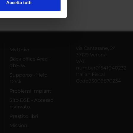
Accetta tutti
l media e per analizzare il
ostri partner che si occupano
azioni che hai fornito loro o
via Cantarane, 24
MyUnivr
37129 Verona
Back office Area -
VAT
dbErw
number01541040232
Italian Fiscal
Supporto - Help
Code93009870234
Desk
Problemi Impianti
Sito DSE - Accesso
riservato
Prestito libri
Missioni