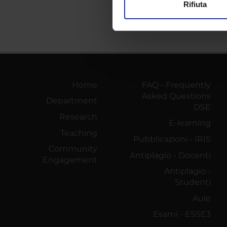
Rifiuta
Utilizziamo i cookie per perso
nostro traffico. Condividiamo 
di analisi dei dati web, pubbl
che hanno raccolto dal tuo uti
Home
FAQ - Frequently
Asked Questions
Department
DSE
Research
E-learning
Teaching
Pubblicazioni - IRIS
Community
Antiplagio - Docenti
Engagement
Antiplagio -
Studenti
Aule
Esami - ESSE3