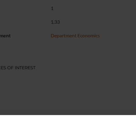
1
1.33
ment
Department Economics
ES OF INTEREST