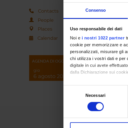
Consenso
Contacts
People
Places
Uso responsabile dei dati
Calendar
Noi e
i nostri 1022 partner
t
cookie per memorizzare e acce
personalizzati, misurare gli an
chi utilizza i vostri dati e pe
AGENDA DI OGGI
digitale in cui avete effettua
gio
dalla Dichiarazione sui cookie
6 agosto 2026
Con il tuo consenso, vorrem
Selezione
raccogliere informazi
Necessari
del
Identificare il tuo di
consenso
digitali).
Approfondisci come vengono el
modificare o ritirare il tuo 