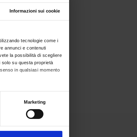
Informazioni sui cookie
utilizzando tecnologie come i
re annunci e contenuti
vete la possibilità di scegliere
li solo su questa proprietà
consenso in qualsiasi momento
alche metro,
Marketing
e specifiche (impronte
ezione dettagli
. Puoi