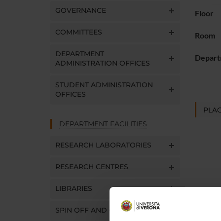
GOVERNANCE
Floor
COMMITTEES
Room
DEPARTMENT
Depart
ADMINISTRATION OFFICES
STUDENT ADMINISTRATION
OFFICES
PLAC
DEPARTMENT FACILITIES
RESEARCH LABORATORIES
RESEARCH CENTRES
LIBRARIES
SPIN OFF AND COMPANIES