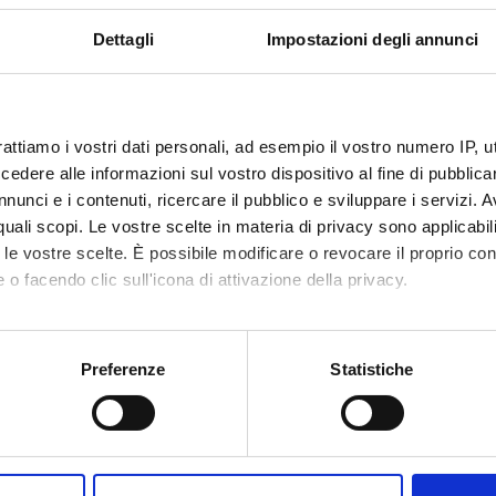
Dettagli
Impostazioni degli annunci
rattiamo i vostri dati personali, ad esempio il vostro numero IP, 
dere alle informazioni sul vostro dispositivo al fine di pubblica
nunci e i contenuti, ricercare il pubblico e sviluppare i servizi. A
r quali scopi. Le vostre scelte in materia di privacy sono applicabi
to le vostre scelte. È possibile modificare o revocare il proprio 
 o facendo clic sull'icona di attivazione della privacy.
mo anche:
oni sulla tua posizione geografica, con un'approssimazione di qu
Preferenze
Statistiche
spositivo, scansionandolo attivamente alla ricerca di caratteristich
aborati i tuoi dati personali e imposta le tue preferenze nella
s
Share
consenso in qualsiasi momento dalla Dichiarazione sui cookie.