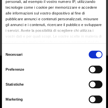
personali, ad esempio il vostro numero IP, utilizzando
tecnologie come i cookie per memorizzare e accedere
alle informazioni sul vostro dispositivo al fine di
pubblicare annunci e contenuti personalizzati, misurare
gli annunci e i contenuti, ricercare il pubblico e sviluppare
Share
i servizi. Avete la possibilità di scegliere chi utilizza i
vostri dati e per quali scopi. Le vostre scelte in materia di
privacy sono applicabili solo su questa proprietà digitale
in cui avete effettuato le vostre scelte. È possibile
Selezione
modificare o revocare il proprio consenso in qualsiasi
Necessari
del
momento dalla Dichiarazione sui cookie o facendo clic
consenso
sull'icona di attivazione della privacy.
Preferenze
Con il tuo consenso, vorremmo anche:
raccogliere informazioni sulla tua posizione
Statistiche
geografica, con un'approssimazione di qualche
FAQ - Frequently Asked Questions DSE
metro,
Marketing
Identificare il tuo dispositivo, scansionandolo
E-learning
attivamente alla ricerca di caratteristiche specifiche