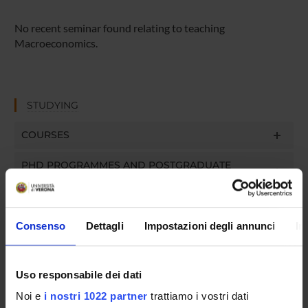
No recent seminar found relating to teaching
Macroeconomics.
STUDYING
COURSES
PHD PROGRAMMES AND POSTGRADUATE
TRAINING
Contacts
Consenso
Dettagli
Impostazioni degli annunci
In
People
Places
Uso responsabile dei dati
Calendar
Noi e
i nostri 1022 partner
trattiamo i vostri dati