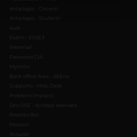
con un'approssimazione di
Antiplagio - Docenti
qualche metro,
Antiplagio - Studenti
Identificare il tuo
Aule
Esami - ESSE3
dispositivo, scansionandolo
Webmail
attivamente alla ricerca di
Password GIA
caratteristiche specifiche
MyUnivr
(impronte digitali).
Back office Area - dbErw
Supporto - Help Desk
Approfondisci come vengono
Problemi Impianti
elaborati i tuoi dati personali e
Sito DSE - Accesso riservato
imposta le tue preferenze nella
Prestito libri
sezione dettagli
. Puoi modificare
Missioni
o ritirare il tuo consenso in
Acquisti