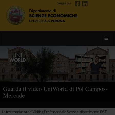
Segui su
Toggl
Guarda il video UniWorld di Pol Campos-
Mercade
La testimonianza del Visiting Professor dalla Svezia al dipartimento DSE