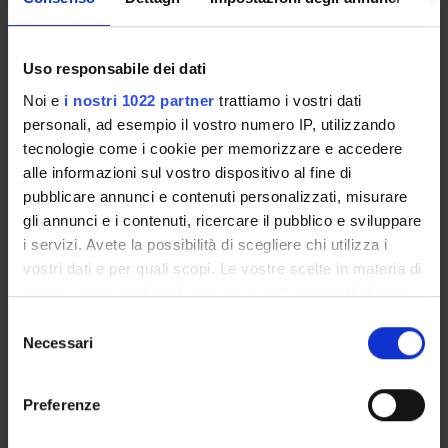
ATTIVITÀ DI
ORIENTAMENTO
Uso responsabile dei dati
Noi e
i nostri 1022 partner
trattiamo i vostri dati
personali, ad esempio il vostro numero IP, utilizzando
tecnologie come i cookie per memorizzare e accedere
alle informazioni sul vostro dispositivo al fine di
pubblicare annunci e contenuti personalizzati, misurare
gli annunci e i contenuti, ricercare il pubblico e sviluppare
i servizi. Avete la possibilità di scegliere chi utilizza i
vostri dati e per quali scopi. Le vostre scelte in materia di
PRIMO PIANO
privacy sono applicabili solo su questa proprietà digitale
in cui avete effettuato le vostre scelte. È possibile
Selezione
Premi alla Didattica – A.A. 2024/2025
modificare o revocare il proprio consenso in qualsiasi
Necessari
del
momento dalla Dichiarazione sui cookie o facendo clic
Lo storytelling emotivo prevale sui dati. La ricerca del
consenso
sull'icona di attivazione della privacy.
Dipartimento di Scienze economiche citata dal quotidiano
Preferenze
“Les Echos”.
Con il tuo consenso, vorremmo anche: