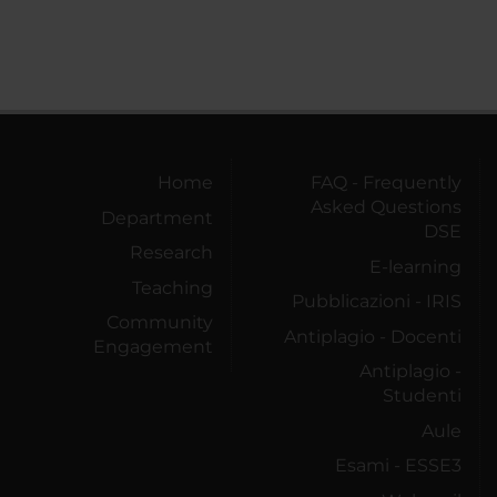
Home
FAQ - Frequently
Asked Questions
Department
DSE
Research
E-learning
Teaching
Pubblicazioni - IRIS
Community
Antiplagio - Docenti
Engagement
Antiplagio -
Studenti
Aule
Esami - ESSE3