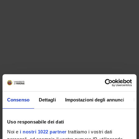
ORGANISATION
Consenso
Dettagli
Impostazioni degli annunci
In
GOVERNANCE
COMMITTEES
Uso responsabile dei dati
Noi e
i nostri 1022 partner
trattiamo i vostri dati
DEPARTMENT ADMINISTRATION OFFICES