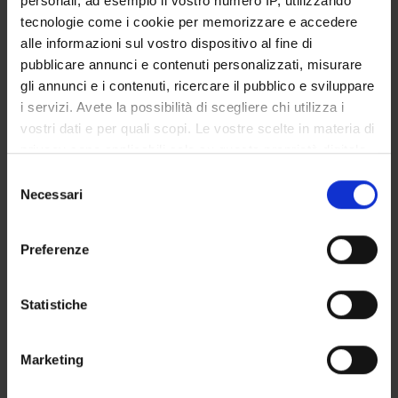
personali, ad esempio il vostro numero IP, utilizzando
STUDENT ADMINISTRATION OFFICES
tecnologie come i cookie per memorizzare e accedere
alle informazioni sul vostro dispositivo al fine di
DEPARTMENT FACILITIES
pubblicare annunci e contenuti personalizzati, misurare
gli annunci e i contenuti, ricercare il pubblico e sviluppare
RESEARCH CENTRES
i servizi. Avete la possibilità di scegliere chi utilizza i
vostri dati e per quali scopi. Le vostre scelte in materia di
RESEARCH LABORATORIES
privacy sono applicabili solo su questa proprietà digitale
in cui avete effettuato le vostre scelte. È possibile
Selezione
LIBRARIES
modificare o revocare il proprio consenso in qualsiasi
Necessari
del
momento dalla Dichiarazione sui cookie o facendo clic
SPIN OFF AND COMPANIES
consenso
sull'icona di attivazione della privacy.
Preferenze
Contacts
Con il tuo consenso, vorremmo anche:
People
raccogliere informazioni sulla tua posizione
Statistiche
Places
geografica, con un'approssimazione di qualche
metro,
Calendar
Marketing
Identificare il tuo dispositivo, scansionandolo
attivamente alla ricerca di caratteristiche specifiche