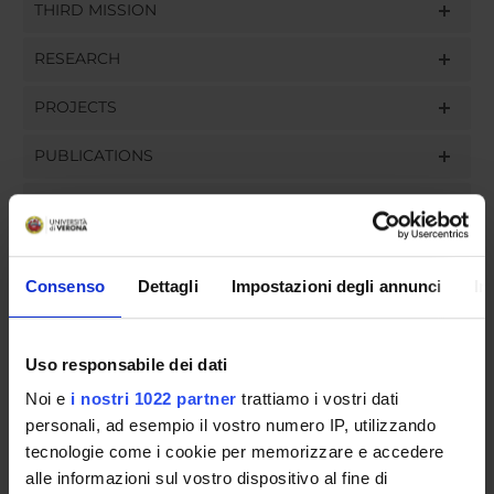
THIRD MISSION
RESEARCH
PROJECTS
PUBLICATIONS
ASSIGNMENTS
Consenso
Dettagli
Impostazioni degli annunci
In
ORGANISATION
Uso responsabile dei dati
GOVERNANCE
Noi e
i nostri 1022 partner
trattiamo i vostri dati
COMMITTEES
personali, ad esempio il vostro numero IP, utilizzando
tecnologie come i cookie per memorizzare e accedere
DEPARTMENT ADMINISTRATION OFFICES
alle informazioni sul vostro dispositivo al fine di