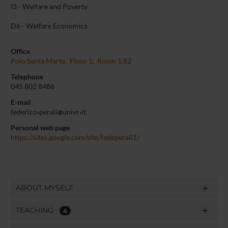
I3 - Welfare and Poverty
D6 - Welfare Economics
Office
Polo Santa Marta, Floor 1, Room 1.82
Telephone
045 802 8486
E-mail
federico
perali
univr
it
Personal web page
https://sites.google.com/site/fedeperali1/
ABOUT MYSELF
TEACHING
4