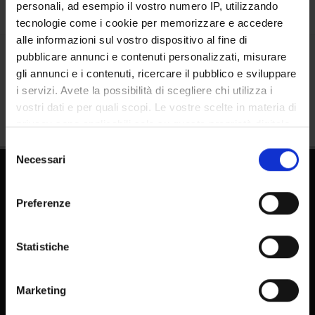
personali, ad esempio il vostro numero IP, utilizzando
tecnologie come i cookie per memorizzare e accedere
alle informazioni sul vostro dispositivo al fine di
pubblicare annunci e contenuti personalizzati, misurare
Condividi
gli annunci e i contenuti, ricercare il pubblico e sviluppare
i servizi. Avete la possibilità di scegliere chi utilizza i
vostri dati e per quali scopi. Le vostre scelte in materia di
privacy sono applicabili solo su questa proprietà digitale
in cui avete effettuato le vostre scelte. È possibile
Selezione
modificare o revocare il proprio consenso in qualsiasi
Necessari
del
momento dalla Dichiarazione sui cookie o facendo clic
consenso
sull'icona di attivazione della privacy.
Preferenze
Con il tuo consenso, vorremmo anche:
raccogliere informazioni sulla tua posizione
Statistiche
geografica, con un'approssimazione di qualche
FAQ - Domande frequenti DSE
metro,
E-learning
Marketing
Identificare il tuo dispositivo, scansionandolo
Pubblicazioni - IRIS
attivamente alla ricerca di caratteristiche specifiche