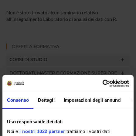
Non è stato trovato alcun seminario relativo
all'insegnamento Laboratorio di analisi dei dati con R.
OFFERTA FORMATIVA
CORSI DI STUDIO
DOTTORATI, MASTER E FORMAZIONE SUPERIORE
Contatti
Persone
Consenso
Dettagli
Impostazioni degli annunci
In
Luoghi
Calendario
Uso responsabile dei dati
Noi e
i nostri 1022 partner
trattiamo i vostri dati