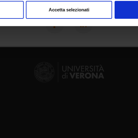
consenso in qualsiasi momento dalla Dichiarazione sui cookie.
Share
Accetta selezionati
nalizzare contenuti ed annunci, per fornire funzionalità dei socia
inoltre informazioni sul modo in cui utilizzi il nostro sito con i n
icità e social media, i quali potrebbero combinarle con altre inform
lizzo dei loro servizi.