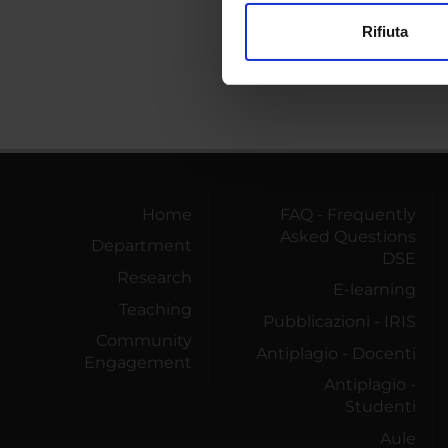
modificare o ritirare il tuo 
Rifiuta
Utilizziamo i cookie per perso
nostro traffico. Condividiamo 
di analisi dei dati web, pubbl
che hanno raccolto dal tuo uti
Home
FAQ - Frequently
Asked Questions
Department
DSE
Research
E-learning
Teaching
Pubblicazioni - IRIS
Community
Antiplagio - Docenti
Engagement
Antiplagio -
Studenti
Aule