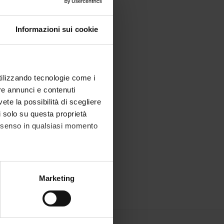
Informazioni sui cookie
utilizzando tecnologie come i
re annunci e contenuti
vete la possibilità di scegliere
li solo su questa proprietà
consenso in qualsiasi momento
alche metro,
Marketing
e specifiche (impronte
ezione dettagli
. Puoi