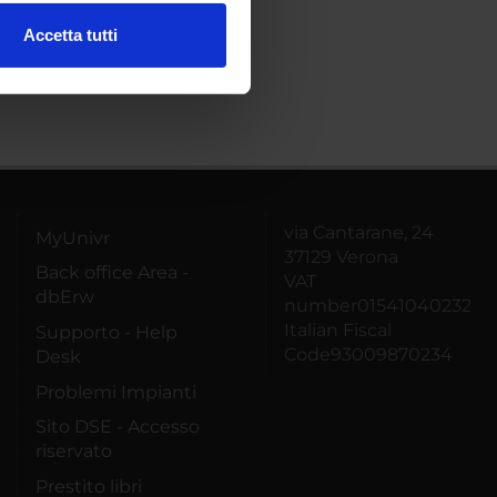
Accetta tutti
l media e per analizzare il
ostri partner che si occupano
azioni che hai fornito loro o
via Cantarane, 24
MyUnivr
37129 Verona
Back office Area -
VAT
dbErw
number01541040232
Italian Fiscal
Supporto - Help
Code93009870234
Desk
Problemi Impianti
Sito DSE - Accesso
riservato
Prestito libri