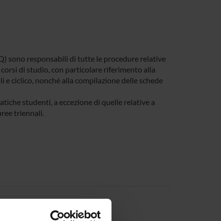
Q) sono responsabili di tutte le procedure relative
 corsi di studio, con particolare riferimento alla
 e ciclico, nonché alla compilazione delle schede
ratiche studenti, a eccezione di quelle relative a
uree triennali.
a Salomoni
Member