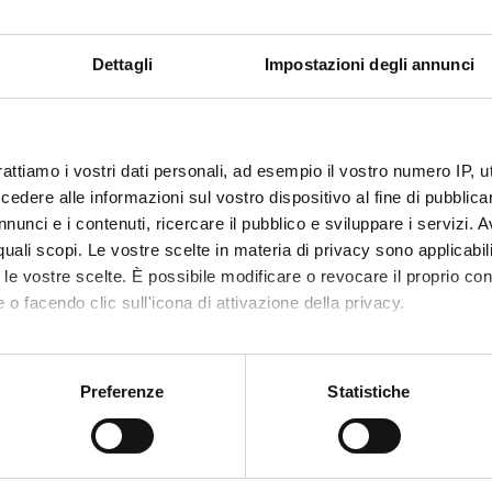
 Roveda
Member
Dettagli
Impostazioni degli annunci
rattiamo i vostri dati personali, ad esempio il vostro numero IP, 
dere alle informazioni sul vostro dispositivo al fine di pubblica
nunci e i contenuti, ricercare il pubblico e sviluppare i servizi. A
r quali scopi. Le vostre scelte in materia di privacy sono applicabi
to le vostre scelte. È possibile modificare o revocare il proprio 
 o facendo clic sull'icona di attivazione della privacy.
mo anche:
oni sulla tua posizione geografica, con un'approssimazione di qu
Preferenze
Statistiche
spositivo, scansionandolo attivamente alla ricerca di caratteristich
aborati i tuoi dati personali e imposta le tue preferenze nella
s