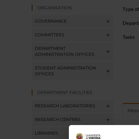
ORGANISATION
Type o
GOVERNANCE
Depart
COMMITTEES
Tasks
DEPARTMENT
ADMINISTRATION OFFICES
STUDENT ADMINISTRATION
OFFICES
DEPARTMENT FACILITIES
RESEARCH LABORATORIES
Mem
RESEARCH CENTRES
LIBRARIES
Marco M