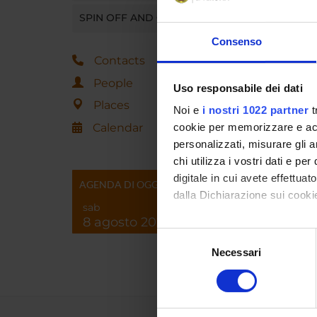
SPIN OFF AND COMPANIES
Alberto
Consenso
Contacts
People
Uso responsabile dei dati
Places
Noi e
i nostri 1022 partner
t
Calendar
cookie per memorizzare e acce
personalizzati, misurare gli an
chi utilizza i vostri dati e pe
digitale in cui avete effettua
AGENDA DI OGGI
dalla Dichiarazione sui cookie
sab
8 agosto 2026
Con il tuo consenso, vorrem
Selezione
raccogliere informazi
Necessari
del
Identificare il tuo di
consenso
digitali).
Approfondisci come vengono el