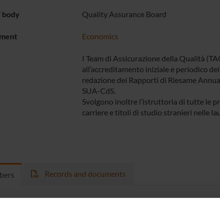
f body
Quality Assurance Board
ment
Economics
I Team di Assicurazione della Qualità (TA
all’accreditamento iniziale e periodico dei
redazione dei Rapporti di Riesame Annuali
SUA-CdS.
Svolgono inoltre l’istruttoria di tutte le p
carriere e titoli di studio stranieri nelle la
Records and documents
bers
inozzo
Member
Alessandr