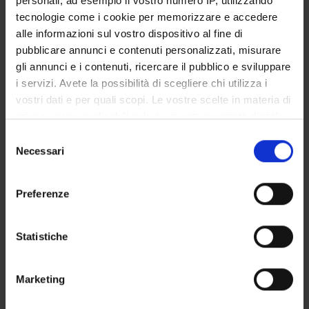
personali, ad esempio il vostro numero IP, utilizzando
STUDENT ADMINISTRATION OFFICES
tecnologie come i cookie per memorizzare e accedere
alle informazioni sul vostro dispositivo al fine di
DEPARTMENT FACILITIES
pubblicare annunci e contenuti personalizzati, misurare
gli annunci e i contenuti, ricercare il pubblico e sviluppare
RESEARCH LABORATORIES
i servizi. Avete la possibilità di scegliere chi utilizza i
vostri dati e per quali scopi. Le vostre scelte in materia di
RESEARCH CENTRES
privacy sono applicabili solo su questa proprietà digitale
in cui avete effettuato le vostre scelte. È possibile
Selezione
LIBRARIES
modificare o revocare il proprio consenso in qualsiasi
Necessari
del
momento dalla Dichiarazione sui cookie o facendo clic
SPIN OFF AND COMPANIES
consenso
sull'icona di attivazione della privacy.
Preferenze
Contacts
Con il tuo consenso, vorremmo anche:
People
raccogliere informazioni sulla tua posizione
Statistiche
Places
geografica, con un'approssimazione di qualche
metro,
Calendar
Marketing
Identificare il tuo dispositivo, scansionandolo
attivamente alla ricerca di caratteristiche specifiche