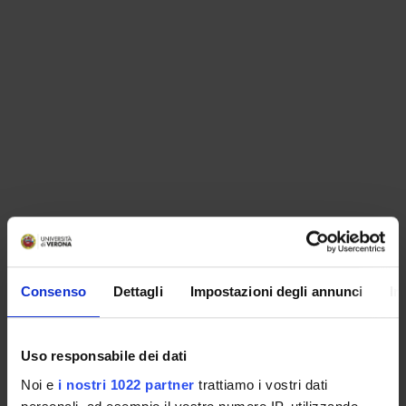
ORGANISATION
Consenso
Dettagli
Impostazioni degli annunci
In
GOVERNANCE
COMMITTEES
Uso responsabile dei dati
Noi e
i nostri 1022 partner
trattiamo i vostri dati
DEPARTMENT ADMINISTRATION OFFICES