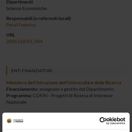
Dipartimenti
Scienze Economiche
Responsabili (o referenti locali)
Perali Federico
URL
2006132051_004
ENTI FINANZIATORI:
Ministero dell'Istruzione dell'Università e della Ricerca
Finanziamento:
assegnato e gestito dal Dipartimento
Programma:
COFIN - Progetti di Ricerca di Interesse
Nazionale
PARTECIPANTI AL PROGETTO