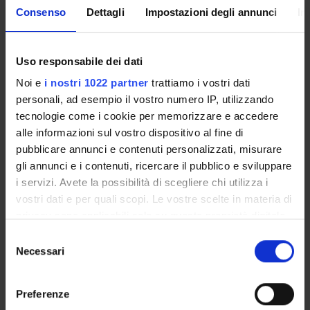
Consenso
Dettagli
Impostazioni degli annunci
In
Eugenio Peluso
Federico Perali
Professore ordinario
Uso responsabile dei dati
Noi e
i nostri 1022 partner
trattiamo i vostri dati
personali, ad esempio il vostro numero IP, utilizzando
tecnologie come i cookie per memorizzare e accedere
alle informazioni sul vostro dispositivo al fine di
ATTIVITÀ
pubblicare annunci e contenuti personalizzati, misurare
gli annunci e i contenuti, ricercare il pubblico e sviluppare
AREE DI RICERCA
i servizi. Avete la possibilità di scegliere chi utilizza i
DOTTORATI DI RICERCA
vostri dati e per quali scopi. Le vostre scelte in materia di
privacy sono applicabili solo su questa proprietà digitale
in cui avete effettuato le vostre scelte. È possibile
STRUTTURE
Selezione
modificare o revocare il proprio consenso in qualsiasi
Necessari
del
BIBLIOTECHE
momento dalla Dichiarazione sui cookie o facendo clic
consenso
sull'icona di attivazione della privacy.
CENTRI DI RICERCA
Preferenze